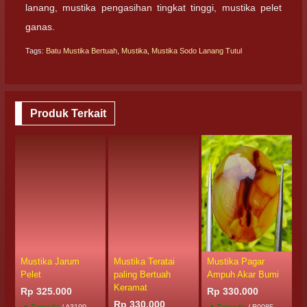
lanang, mustika pengasihan tingkat tinggi, mustika pelet
ganas.
Tags:
Batu Mustika Bertuah
,
Mustika
,
Mustika Sodo Lanang Tutul
Produk Terkait
Mustika Jarum
Mustika Teratai
Mustika Pagar
M
Pelet
paling Bertuah
Ampuh Akar Bumi
P
Keramat
P
Rp 325.000
Rp 330.000
Rp 330.000
R