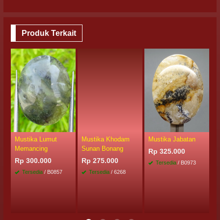
Produk Terkait
Mustika Lumut
Mustika Khodam
Mustika Jabatan
B
Memancing
Sunan Bonang
S
Rp 325.000
P
Rp 300.000
Rp 275.000
Tersedia
/ B0973
R
Tersedia
/ B0857
Tersedia
/ 6268