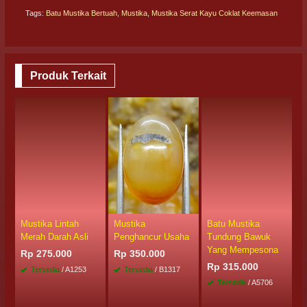
Tags:
Batu Mustika Bertuah
,
Mustika
,
Mustika Serat Kayu Coklat Keemasan
Produk Terkait
Mustika Lintah
Mustika
Batu Mustika
M
Merah Darah Asli
Penghancur Usaha
Tundung Bawuk
M
Yang Mempesona
P
Rp 275.000
Rp 350.000
Rp 315.000
R
Tersedia
/ A1253
Tersedia
/ B1317
Tersedia
/ A5706