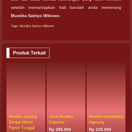
setelah memantapkan hati barulah anda meminang
Mustika Satriyo Wibowo
.
Tags:
Mustika Satriyo Wibowo
Produk Terkait
Mustika Junjung
Jimat Mustika
Mustika Gumelaring
M
Derajat Merah
Gubernur
Agesang
W
Pamor Tunggal
Rp 285.000
Rp 225.000
R