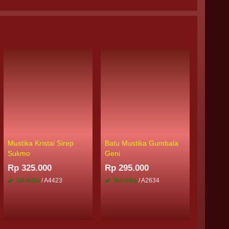
Mustika Kristal Sirep
Batu Mustika Gumbala
Mustika
Sukmo
Geni
Kerejek
Rp 325.000
Rp 295.000
Rp 385
Tersedia
/ A4423
Tersedia
/ A2634
Tersed