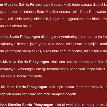
tan
Mustika Satria Pinayungan
Secara Fisik tetap sangat dibutuhk
gutamakan keindahan Batu Mustika secara fisik. Cara Perawatan Ba
lan sekali, lebih sering lebih baik, jangan menggunakan obat kimia,
an kain ekstra halus.
stika Satria Pinayungan
dilarang menyembahnya karena hanya kep
atkannya dengan jalan yang baik tanpa ada unsur perjanjian tum
 ada pantangan sama sekali, bisa untuk semua agama, bisa dimiliki
an
Mustika Satria Pinayungan
tidak ada karena merupakan Musti
 mempunyai kandungan energi bertuah sejak penarikan tanpa haru
oa sesuai keyakinan anda.
g
Mustika Satria Pinayungan
saat lupa dalam memberi minyak, ter
ngatlah aman dan tidak ada efek samping negatif.
isan
Mustika Satria Pinayungan
bisa di wariskan ke anak, cucu, i