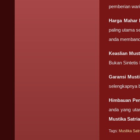
pemberian wari
Harga Mahar
paling utama s
anda membandin
Keaslian
Must
Bukan Sintetis
Garansi
Musti
selengkapnya b
Himbauan Pe
anda yang uta
Mustika Satri
Tags:
Mustika Sat