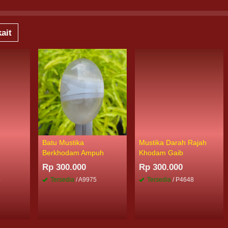
ait
Batu Mustika
Mustika Darah Rajah
Berkhodam Ampuh
Khodam Gaib
Rp 300.000
Rp 300.000
4
Tersedia
/ A9975
Tersedia
/ P4648