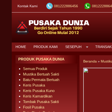
Kontak Kami
081222886456
0812228864
HOME
PRODUK KAMI
SESEPUH
TRANSAK
PRODUK PUSAKA DUNIA
Beranda
»
Mustik
Semua Produk
Mustika Bertuah Sakti
Batu Permata Bertuah
Keris Pusaka
Keris Pusaka Kuno
Keris Kamardikan
Tombak Pusaka Sakti
Fosil Pusaka