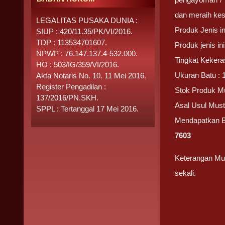
dan meraih kes
LEGALITAS PUSAKA DUNIA :
Produk Jenis i
SIUP : 420/11.35/PK/VI/2016.
TDP : 113534701607.
Produk jenis i
NPWP : 76.147.137.4-532.000.
Tingkat Kekera
HO : 503/IG/359/VI/2016.
Ukuran Batu : 
Akta Notaris No. 10. 11 Mei 2016.
Register Pengadilan :
Stok Produk Mu
137/2016/PN.SKH.
Asal Usul Must
SPPL : Tertanggal 17 Mei 2016.
Mendapatkan 
7603
Keterangan Mus
sekali.