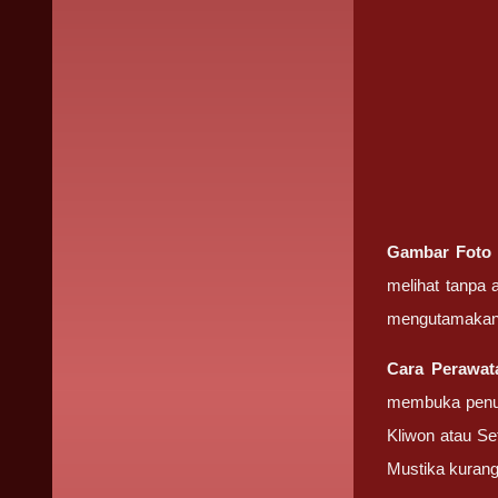
Gambar Fot
melihat tanpa
mengutamakan
Cara Perawa
membuka penut
Kliwon atau Se
Mustika kuran