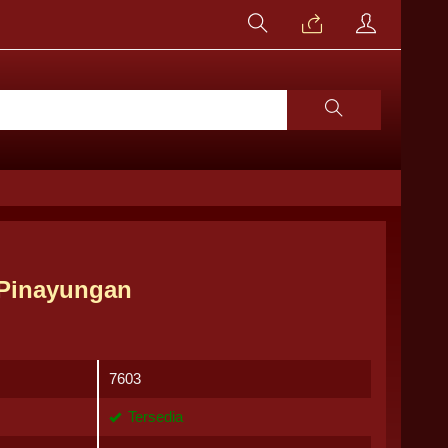
 Pinayungan
7603
Tersedia