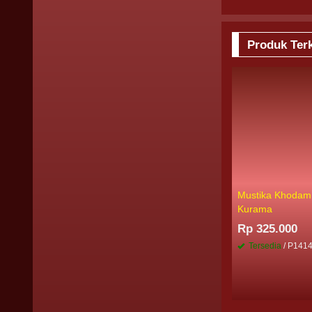
Produk Terk
Mustika Khodam
Kurama
Rp 325.000
Tersedia
/ P141