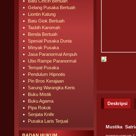
Batu Cincin Bertuah
Gelang Pusaka Bertuah
Liontin Kalung
Batu Giok Bertuah
Tasbih Karomah
Benda Bertuah
Spesial Pusaka Dunia
Minyak Pusaka
Jasa Paranormal Ampuh
Ubo Rampe Paranormal
Tempat Pusaka
Pendulum Hipnotis
Pin Bros Kerajaan
Sarung Warangka Keris
Buku Mistik
Buku Agama
Deskripsi
Pipa Rokok
Senjata Knife
Pusaka Laris Terjual
Mustika Satr
BADAN HUKUM
pengayoman / p