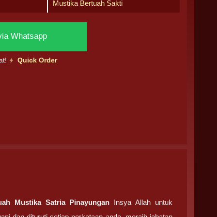
Mustika Bertuah Sakti
via Whatsapp
at!
Quick Order
uah Mustika Satria Pinayungan
Insya Allah untuk
 dan dituruti setiap perkataan anda, meraih jabatan