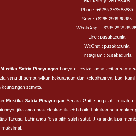
BlackBerry: 2B1 88008
Phone :+6285 2939 88885
Sms : +6285 2939 88885
WhatsApp : +6285 2939 8888
Line : pusakadunia
WeChat : pusakadunia
Instagram : pusakadunia
o
Mustika Satria Pinayungan
hanya di resize tanpa editan sama se
 ada yang di sembunyikan kekurangan dan kelebihannya, bagi kam
 keuntungan semata.
tan
Mustika Satria Pinayungan
Secara Gaib sangatlah mudah, c
upnya, jika anda mau oleskan itu lebih baik. Lakukan satu malam
tiap Tanggal Lahir anda (bisa pilih salah satu). Jika anda lupa me
g maksimal.