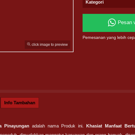
Kategori
Pesan 
Pemesanan yang lebih cep
click image to preview
Info Tambahan
ia Pinayungan
adalah nama Produk ini.
Khasiat Manfaat Bert
eneduh, dimudahkan mengatur karyawan dan orang banyak, disegani