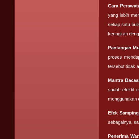
Cara Perawa
yang lebih men
setiap satu bu
keringkan deng
Pantangan
Mu
proses mendap
tersebut tidak
Mantra Baca
sudah efektif
menggunakan d
Efek Sampin
sebagainya, sa
Penerima War