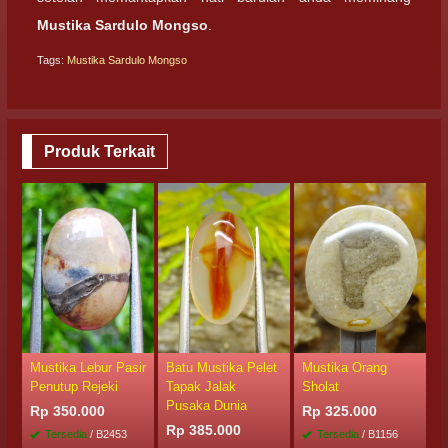
Mustika Sardulo Mongso
.
Tags:
Mustika Sardulo Mongso
Produk Terkait
Mustika Lebur Pasir
Batu Mustika Pelet
Mustika Orang
B
Penutup Rejeki
Tapak Jalak
Sholat
K
Pusaka Dunia
P
Rp 350.000
Rp 325.000
Rp 385.000
R
Tersedia
/ B2453
Tersedia
/ B1156