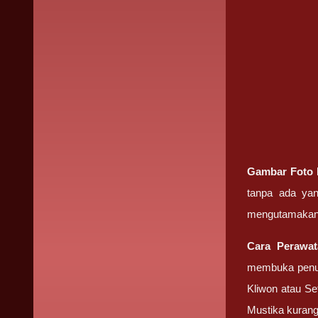
Gambar Foto
tanpa ada ya
mengutamakan
Cara Perawa
membuka penut
Kliwon atau Se
Mustika kuran