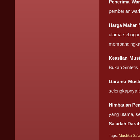
Penerima Wa
pemberian wari
Harga Mahar
utama sebagai 
membandingkan 
Keaslian
Must
Bukan Sintetis
Garansi
Must
selengkapnya b
Himbauan Pe
yang utama, se
Sa’adah Dara
Tags:
Mustika Sa'