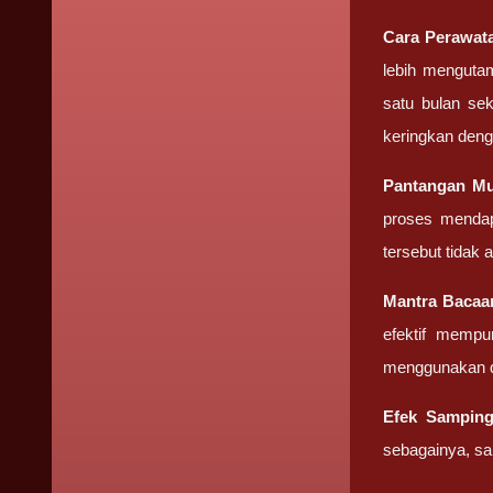
Cara Perawa
lebih mengutam
satu bulan sek
keringkan deng
Pantangan
Mu
proses mendap
tersebut tidak
Mantra Baca
efektif mempu
menggunakan d
Efek Sampin
sebagainya, sa