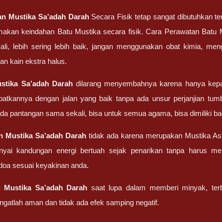
tan
Mustika Sa’adah Darah
Secara Fisik tetap sangat dibutuhkan t
akan keindahan Batu Mustika secara fisik. Cara Perawatan Batu Must
ali, lebih sering lebih baik, jangan menggunakan obat kimia, me
an kain ekstra halus.
stika Sa’adah Darah
dilarang menyembahnya karena hanya kepa
atkannya dengan jalan yang baik tanpa ada unsur perjanjian tum
 ada pantangan sama sekali, bisa untuk semua agama, bisa dimiliki
an
Mustika Sa’adah Darah
tidak ada karena merupakan Mustika As
nyai kandungan energi bertuah sejak penarikan tanpa harus m
oa sesuai keyakinan anda.
g
Mustika Sa’adah Darah
saat lupa dalam memberi minyak, terb
ngatlah aman dan tidak ada efek samping negatif.