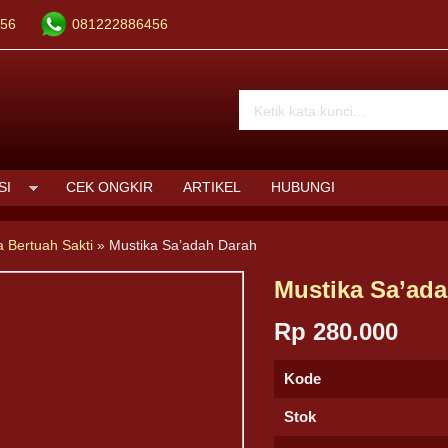
56
081222886456
SI
CEK ONGKIR
ARTIKEL
HUBUNGI
a Bertuah Sakti
»
Mustika Sa’adah Darah
Mustika Sa’ad
Rp 280.000
Kode
Stok