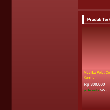
Produk Terk
Mustika Pelet 
Kuning
Rp 300.000
Tersedia
/ A555