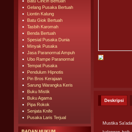
Batu Cincin Bertuah
Gelang Pusaka Bertuah
Liontin Kalung
Batu Giok Bertuah
Tasbih Karomah
Benda Bertuah
Spesial Pusaka Dunia
Minyak Pusaka
Jasa Paranormal Ampuh
Ubo Rampe Paranormal
Tempat Pusaka
Pendulum Hipnotis
Pin Bros Kerajaan
Sarung Warangka Keris
Buku Mistik
Buku Agama
Deskripsi
Pipa Rokok
Senjata Knife
Pusaka Laris Terjual
Mustika Sa’ada
BADAN HUKUM
kalangan baik