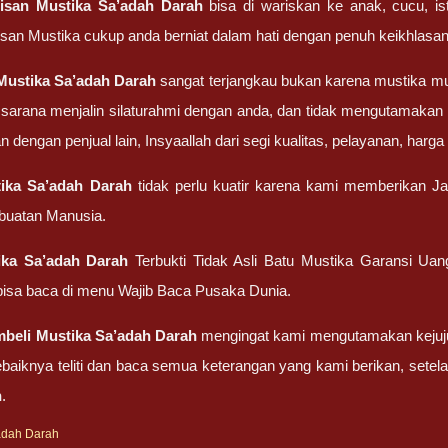
risan
Mustika Sa’adah Darah
bisa di wariskan ke anak, cucu, ist
san Mustika cukup anda berniat dalam hati dengan penuh keikhlasan
Mustika Sa’adah Darah
sangat terjangkau bukan karena mustika m
sarana menjalin silaturahmi dengan anda, dan tidak mengutamakan 
dengan penjual lain, Insyaallah dari segi kualitas, pelayanan, harga
ika Sa’adah Darah
tidak perlu kuatir karena kami memberikan Ja
 buatan Manusia.
ika Sa’adah Darah
Terbukti Tidak Asli Batu Mustika Garansi Ua
isa baca di menu Wajib Baca Pusaka Dunia.
mbeli
Mustika Sa’adah Darah
mengingat kami mengutamakan kejujur
baiknya teliti dan baca semua keterangan yang kami berikan, set
h
.
adah Darah