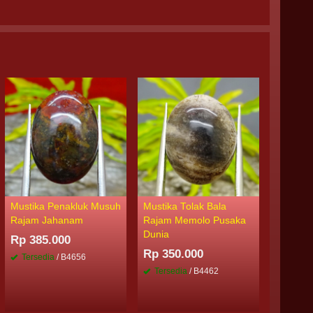
Mustika Penakluk Musuh
Mustika Tolak Bala
Mustika
Rajam Jahanam
Rajam Memolo Pusaka
Putih K
Dunia
Rp 385.000
Rp 335
Rp 350.000
Tersedia
/ B4656
Tersed
Tersedia
/ B4462