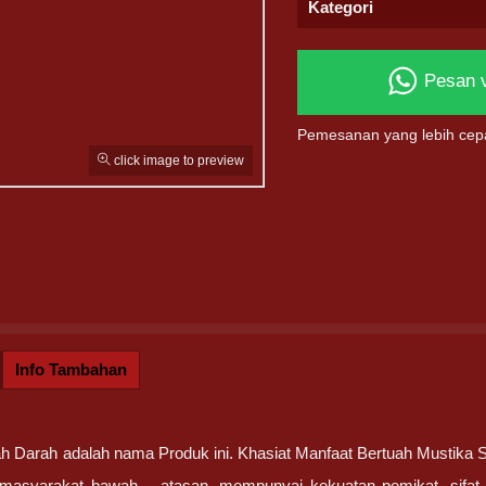
Kategori
Pesan 
Pemesanan yang lebih cep
click image to preview
Info Tambahan
h Darah adalah nama Produk ini. Khasiat Manfaat Bertuah Mustika 
 masyarakat bawah – atasan, mempunyai kekuatan pemikat, sifat 