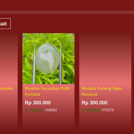
ait
Cempaka
Mustika Succubus Putih
Mustika Karang Hijau
Pemikat
Keramat
Rp 300.000
Rp 300.000
Tersedia
/ A9693
Tersedia
/ P3375