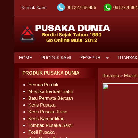
Kontak Kami
081222886456
0812228864
HOME
PRODUK KAMI
SESEPUH
TRANSAK
PRODUK PUSAKA DUNIA
Beranda
»
Mustik
Semua Produk
Mustika Bertuah Sakti
Batu Permata Bertuah
Keris Pusaka
Keris Pusaka Kuno
Keris Kamardikan
Tombak Pusaka Sakti
Fosil Pusaka