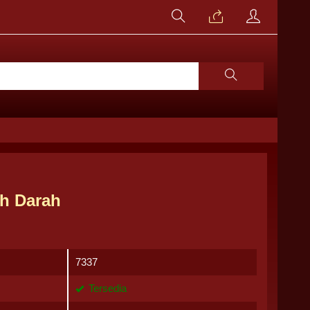
ah Darah
7337
Tersedia