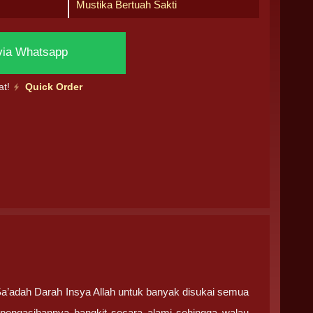
Mustika Bertuah Sakti
via Whatsapp
at!
Quick Order
Sa’adah Darah Insya Allah untuk banyak disukai semua
pengasihannya bangkit secara alami sehingga walau