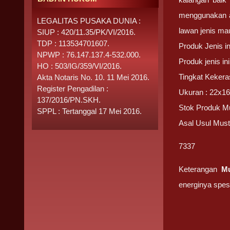
menggunakan aj
LEGALITAS PUSAKA DUNIA :
lawan jenis ma
SIUP : 420/11.35/PK/VI/2016.
TDP : 113534701607.
Produk Jenis i
NPWP : 76.147.137.4-532.000.
Produk jenis i
HO : 503/IG/359/VI/2016.
Tingkat Kekera
Akta Notaris No. 10. 11 Mei 2016.
Register Pengadilan :
Ukuran : 22x16
137/2016/PN.SKH.
Stok Produk Mu
SPPL : Tertanggal 17 Mei 2016.
Asal Usul Must
7337
Keterangan
Mu
energinya spes