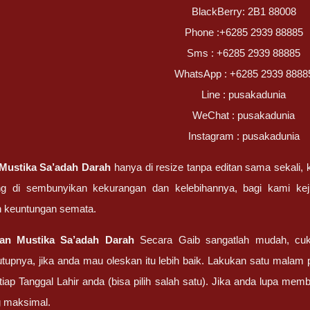
BlackBerry: 2B1 88008
Phone :+6285 2939 88885
Sms : +6285 2939 88885
WhatsApp : +6285 2939 8888
Line : pusakadunia
WeChat : pusakadunia
Instagram : pusakadunia
Mustika Sa’adah Darah
hanya di resize tanpa editan sama sekali, 
ng di sembunyikan kekurangan dan kelebihannya, bagi kami k
 keuntungan semata.
tan
Mustika Sa’adah Darah
Secara Gaib sangatlah mudah, cu
upnya, jika anda mau oleskan itu lebih baik. Lakukan satu malam
tiap Tanggal Lahir anda (bisa pilih salah satu). Jika anda lupa me
g maksimal.