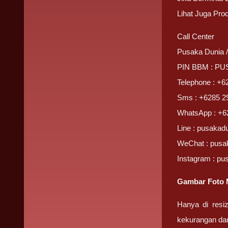
Lihat Juga Pro
Call Center
Pusaka Dunia 
PIN BBM : P
Telephone : +6
Sms : +6285 2
WhatsApp : +6
Line : pusakad
WeChat : pusa
Instagram : pu
Gambar Foto 
Hanya di resi
kekurangan da