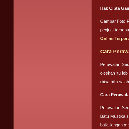
Hak Cipta Gam
Gambar Foto Pr
penjual terseb
Online Terper
Cara Peraw
Perawatan Sec
oleskan itu le
(bisa pilih sa
Cara Perawata
Perawatan Seca
Batu Mustika se
baik. jangan m