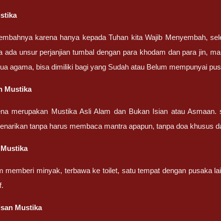
stika
embahnya karena hanya kepada Tuhan kita Wajib Menyembah, sel
a ada unsur perjanjian tumbal dengan para khodam dan para jin, ma
ua agama, bisa dimiliki bagi yang Sudah atau Belum mempunyai pu
n Mustika
ena merupakan Mustika Asli Alam dan Bukan Isian atau Asmaan. 
penarikan tanpa harus membaca mantra apapun, tanpa doa khusus d
 Mustika
m memberi minyak, terbawa ke toilet, satu tempat dengan pusaka la
f.
isan Mustika