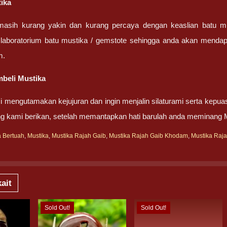
tika
masih kurang yakin dan kurang percaya dengan keaslian batu m
 laboratorium batu mustika / gemstote sehingga anda akan mendapa
m.
beli Mustika
 mengutamakan kejujuran dan ingin menjalin silaturami serta kepua
g kami berikan, setelah memantapkan hati barulah anda meminang 
a Bertuah
,
Mustika
,
Mustika Rajah Gaib
,
Mustika Rajah Gaib Khodam
,
Mustika Raj
ait
Sold Out!
Sold Out!