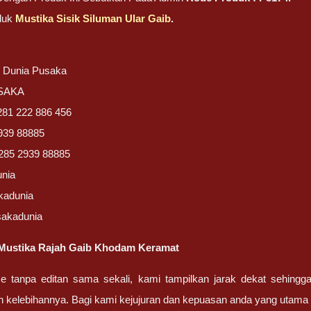
duk
Mustika Sisik Siluman Ular Gaib
.
/ Dunia Pusaka
USAKA
281 222 886 456
939 88885
285 2939 88885
unia
kadunia
sakadunia
Mustika Rajah Gaib Khodam Keramat
ze tanpa editan sama sekali, kami tampilkan jarak dekat sehing
n kelebihannya. Bagi kami kejujuran dan kepuasan anda yang uta