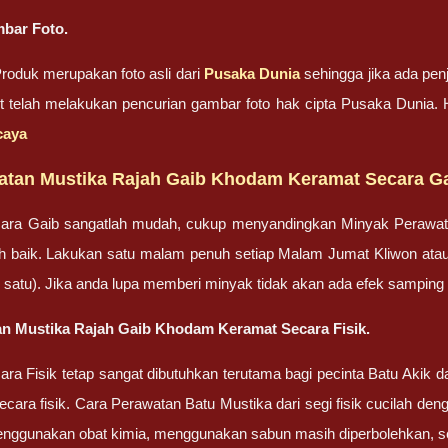
bar Foto.
oduk merupakan foto asli dari
Pusaka Dunia
sehingga jika ada penj
ut telah melakukan pencurian gambar foto hak cipta Pusaka Dunia
caya
atan Mustika Rajah Gaib Khodam Keramat Secara G
ara Gaib sangatlah mudah, cukup menyandingkan Minyak Perawa
bih baik. Lakukan satu malam penuh setiap Malam Jumat Kliwon ata
lah satu). Jika anda lupa memberi minyak tidak akan ada efek sampin
n Mustika Rajah Gaib Khodam Keramat Secara Fisik.
ra Fisik tetap sangat dibutuhkan terutama bagi pecinta Batu Akik
cara fisik. Cara Perawatan Batu Mustika dari segi fisik cucilah dengan
enggunakan obat kimia, menggunakan sabun masih diperbolehkan, set