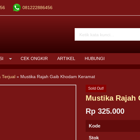
56
081222886456
SI
CEK ONGKIR
ARTIKEL
HUBUNGI
 Terjual
»
Mustika Rajah Gaib Khodam Keramat
Sold Out!
Mustika Rajah
Rp 325.000
Kode
Stok