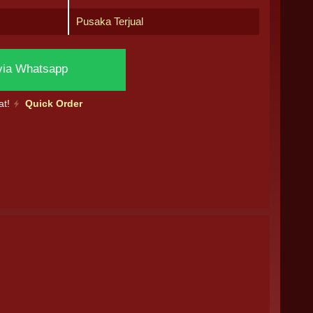
Pusaka Terjual
via Whatsapp
at!
Quick Order