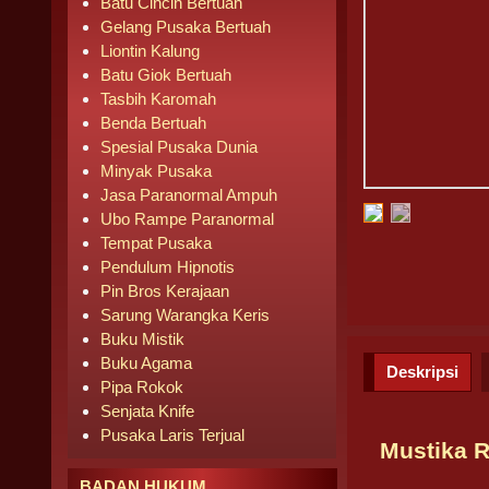
Batu Cincin Bertuah
Gelang Pusaka Bertuah
Liontin Kalung
Batu Giok Bertuah
Tasbih Karomah
Benda Bertuah
Spesial Pusaka Dunia
Minyak Pusaka
Jasa Paranormal Ampuh
Ubo Rampe Paranormal
Tempat Pusaka
Pendulum Hipnotis
Pin Bros Kerajaan
Sarung Warangka Keris
Buku Mistik
Buku Agama
Deskripsi
Pipa Rokok
Senjata Knife
Pusaka Laris Terjual
Mustika 
BADAN HUKUM