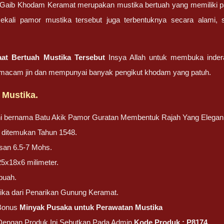
Gaib Khodam Keramat merupakan mustika bertuah yang memiliki pa
sekali pamor mustika tersebut juga terbentuknya secara alami, s
aat Bertuah Mustika Tersebut
Insya Allah untuk membuka inder
a macam jin dan mempunyai banyak pengikut khodam yang patuh.
 Mustika.
ini bernama Batu Akik Pamor Guratan Membentuk Rajah Yang Elegan
ni ditemukan Tahun 1548.
san 6.5-7 Mohs.
25x18x6 milimeter.
buah.
ika dari Penarikan Gunung Keramat.
Bonus
Minyak Pusaka untuk Perawatan Mustika
 Dengan Produk Ini Sebutkan Pada Admin
Kode Produk : P8174.