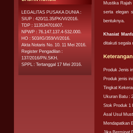
Mustika Rajah 
serta elegan 
LEGALITAS PUSAKA DUNIA :
SIUP : 420/11.35/PK/VI/2016.
bentuknya.
TDP : 113534701607.
NPWP : 76.147.137.4-532.000.
Khasiat Manf
HO : 503/IG/359/VI/2016.
ditakuti segal
Akta Notaris No. 10. 11 Mei 2016.
Register Pengadilan :
Keterangan
137/2016/PN.SKH.
SPPL : Tertanggal 17 Mei 2016.
Produk Jenis 
Produk jenis i
Tingkat Kekera
Ukuran Batu : 
Stok Produk 1 
Asal Usul Must
Mendapatkan 
Jika Berminat