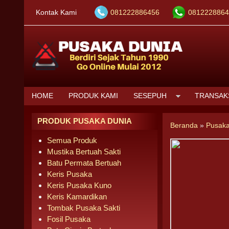
Kontak Kami
081222886456
0812228864
HOME
PRODUK KAMI
SESEPUH
TRANSAK
PRODUK PUSAKA DUNIA
Beranda
»
Pusaka
Semua Produk
Mustika Bertuah Sakti
Batu Permata Bertuah
Keris Pusaka
Keris Pusaka Kuno
Keris Kamardikan
Tombak Pusaka Sakti
Fosil Pusaka