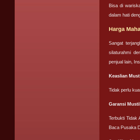
Bisa di warisk
dalam hati den
Harga Maha
Sangat terjan
silaturahmi d
penjual lain, I
Keaslian Must
Tidak perlu ku
Garansi Musti
Terbukti Tidak
Baca Pusaka D