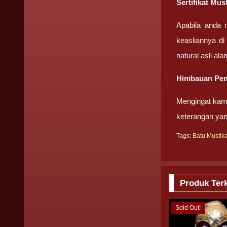
Sertifikat Mus
Apabila anda 
keasliannya di
natural asli ala
Himbauan Pem
Mengingat kami
keterangan yan
Tags:
Batu Mustik
Produk Terk
Sold Out!