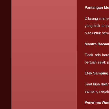
Pantangan Mu
Dilarang meny
yang baik tanp
bisa untuk sem
Mantra Bacaa
Tidak ada kar
bertuah sejak 
Efek Samping
Saat lupa dala
samping negati
Penerima War