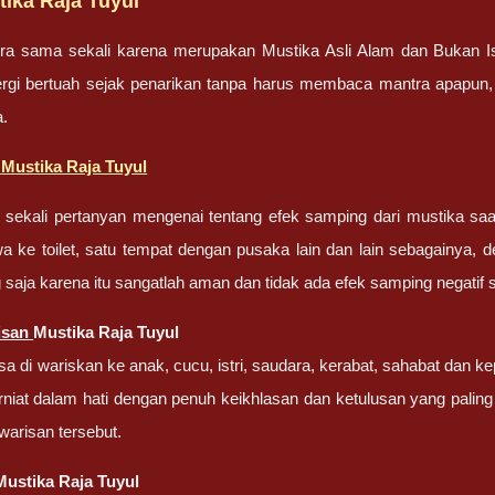
tika Raja Tuyul
tra sama sekali karena merupakan Mustika Asli Alam dan Bukan I
rgi bertuah sejak penarikan tanpa harus membaca mantra apapun,
a.
g
Mustika Raja Tuyul
 sekali pertanyan mengenai tentang efek samping dari mustika s
 ke toilet, satu tempat dengan pusaka lain dan lain sebagainya, de
 saja karena itu sangatlah aman dan tidak ada efek samping negatif 
isan
Mustika Raja Tuyul
sa di wariskan ke anak, cucu, istri, saudara, kerabat, sahabat dan 
niat dalam hati dengan penuh keikhlasan dan ketulusan yang pali
 warisan tersebut.
Mustika Raja Tuyul