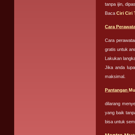
tanpa ijin, di
Baca
Ciri Cir
Cara Perawat
Cara perawata
gratis untuk an
Lakukan langka
Jika anda lup
maksimal.
Pantangan
Mu
dilarang meny
yang baik tanp
bisa untuk sem