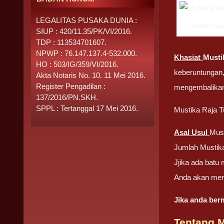
LEGALITAS PUSAKA DUNIA :
Mustika Raj
SIUP : 420/11.35/PK/VI/2016.
TDP : 113534701607.
NPWP : 76.147.137.4-532.000.
Khasiat
Musti
HO : 503/IG/359/VI/2016.
keberuntungan
Akta Notaris No. 10. 11 Mei 2016.
Register Pengadilan :
mengembalikan
137/2016/PN.SKH.
SPPL : Tertanggal 17 Mei 2016.
Mustika Raja T
Asal Usul
Must
Jumlah Mustika
Jjika ada batu
Anda akan men
Jika anda be
Tentang
M