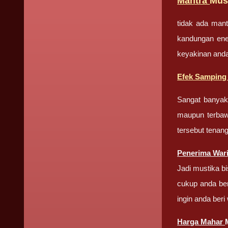
Mantra
Mus
tidak ada man
kandungan ene
keyakinan and
Efek Sampin
Sangat banyak
maupun terbawa
tersebut tenang
Penerima War
Jadi mustika bi
cukup anda ber
ingin anda beri
Harga Mahar