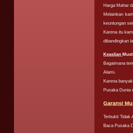
Harga Mahar da
Melainkan kam
keuntungan se
Karena itu kam
dibandingkan l
Keaslian
Must
Bagaimana tent
Alami.
Karena banyak s
Pusaka Dunia m
Garansi Mus
Terbukti Tidak
Baca Pusaka D