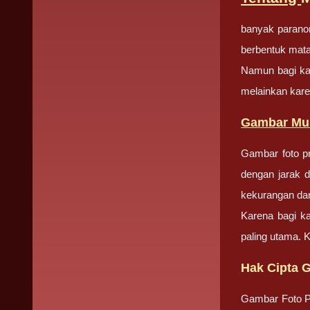
banyak paranor
berbentuk mata
Namun bagi kam
melainkan kar
Gambar Mus
Gambar foto pr
dengan jarak d
kekurangan dan
Karena bagi k
paling utama. 
Hak Cipta 
Gambar Foto Pr