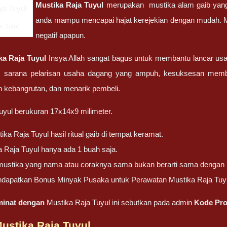
Mustika Raja Tuyul
merupakan mustika alam gaib yang
anda mampu mencapai hajat kerejekian dengan mudah. Must
a Tuyul
negatif apapun.
ka Raja Tuyul
Insya Allah sangat bagus untuk membantu lancar usaha
, sarana pelarisan usaha dagang yang ampuh, kesuksesan memb
 kebangrutan, dan menarik pembeli.
uyul berukuran 17x14x9 milimeter.
ika Raja Tuyul hasil ritual gaib di tempat keramat.
 Raja Tuyul hanya ada 1 buah saja.
 mustika yang nama atau coraknya sama bukan berarti sama dengan M
dapatkan Bonus Minyak Pusaka untuk Perawatan Mustika Raja Tuy
rminat dengan
Mustika Raja Tuyul ini sebutkan pada admin
Kode Pr
ustika Raja Tuyul