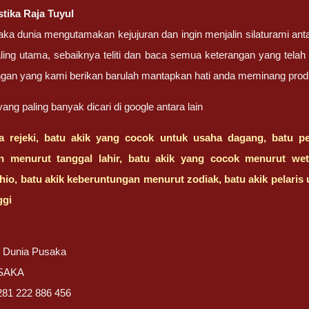
tika Raja Tuyul
ka dunia mengutamakan kejujuran dan ingin menjalin silaturami an
ling utama, sebaiknya teliti dan baca semua keterangan yang tela
gan yang kami berikan barulah mantapkan hati anda meminang prod
ng paling banyak dicari di google antara lain
 rejeki, batu akik yang cocok untuk usaha dagang, batu pe
n menurut tanggal lahir, batu akik yang cocok menurut we
hio, batu akik keberuntungan menurut zodiak, batu akik pelaris 
ggi
/ Dunia Pusaka
USAKA
281 222 886 456