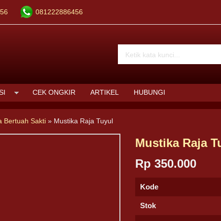
56
081222886456
SI
CEK ONGKIR
ARTIKEL
HUBUNGI
a Bertuah Sakti
»
Mustika Raja Tuyul
Mustika Raja T
Rp 350.000
Kode
Stok