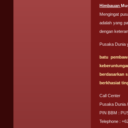
Himbauan
Mus
Mengingat pusa
adalah yang pa
dengan keteran
Pusaka Dunia ya
batu pembawa
keberuntunga
berdasarkan s
berkhasiat tin
Call Center
Pusaka Dunia 
PIN BBM : P
Telephone : +6