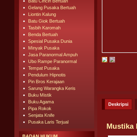
Batu Cincin Bertuah
Gelang Pusaka Bertuah
Liontin Kalung
Batu Giok Bertuah
Tasbih Karomah
Benda Bertuah
Spesial Pusaka Dunia
Minyak Pusaka
Jasa Paranormal Ampuh
Ubo Rampe Paranormal
Tempat Pusaka
Pendulum Hipnotis
Pin Bros Kerajaan
Sarung Warangka Keris
Buku Mistik
Buku Agama
Deskripsi
Pipa Rokok
Senjata Knife
Pusaka Laris Terjual
Mustika 
BADAN HUKUM