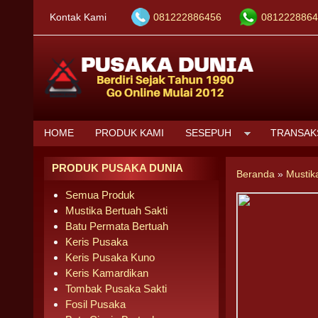
Kontak Kami
081222886456
0812228864
HOME
PRODUK KAMI
SESEPUH
TRANSAK
PRODUK PUSAKA DUNIA
Beranda
»
Mustik
Semua Produk
Mustika Bertuah Sakti
Batu Permata Bertuah
Keris Pusaka
Keris Pusaka Kuno
Keris Kamardikan
Tombak Pusaka Sakti
Fosil Pusaka