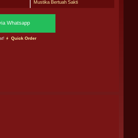
Mustika Bertuah Sakti
via Whatsapp
at!
Quick Order