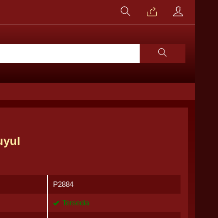
uyul
P2884
Tersedia