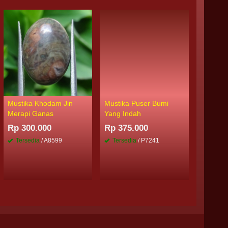
Mustika Khodam Jin
Mustika Puser Bumi
Mustika
Merapi Ganas
Yang Indah
Pelet Wa
Rp 300.000
Rp 375.000
Rp 385
Tersedia
/ A8599
Tersedia
/ P7241
Tersed