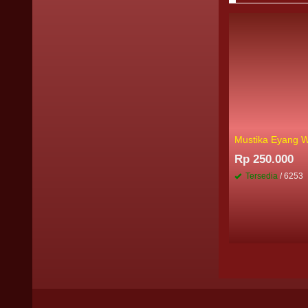
Mustika Eyang W
Rp 250.000
Tersedia
/ 6253