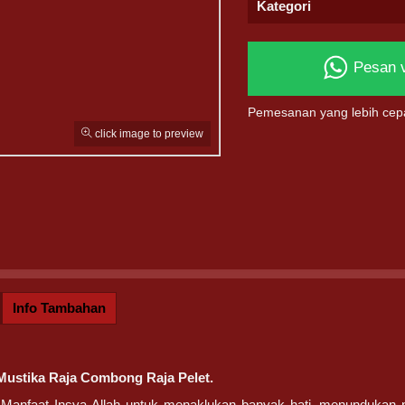
Kategori
Pesan 
Pemesanan yang lebih cep
click image to preview
Info Tambahan
Mustika Raja Combong Raja Pelet.
, Manfaat Insya Allah untuk menaklukan banyak hati, menundukan 