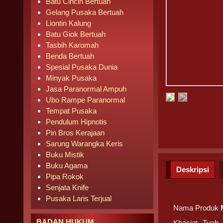
Batu Cincin Bertuah
Gelang Pusaka Bertuah
Liontin Kalung
Batu Giok Bertuah
Tasbih Karomah
Benda Bertuah
Spesial Pusaka Dunia
Minyak Pusaka
Jasa Paranormal Ampuh
Ubo Rampe Paranormal
Tempat Pusaka
Pendulum Hipnotis
Pin Bros Kerajaan
Sarung Warangka Keris
Buku Mistik
Buku Agama
Deskripsi
Pipa Rokok
Senjata Knife
Pusaka Laris Terjual
Nama Produk
BADAN HUKUM
Khasiat, Tuah