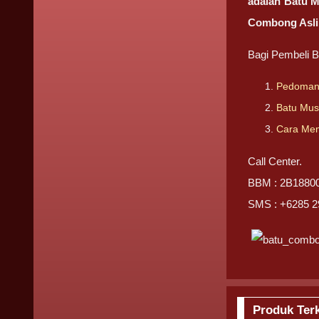
adalah Batu M
Combong Asli
Bagi Pembeli B
Pedoman 
Batu Mus
Cara Mem
Call Center.
BBM : 2B18800
SMS : +6285 2
Produk Terk