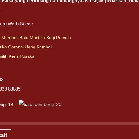
ustika yang berlubang dan lubangnya asli sejak penarikan, buk
.
aru Wajib Baca :
Membeli Batu Mustika Bagi Pemula
tika Garansi Uang Kembali
ilih Keris Pusaka
8.
939 88885.
ait