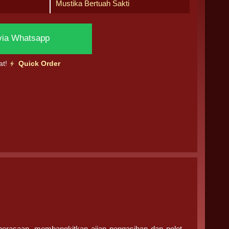
Mustika Bertuah Sakti
via Whatsapp
at!
Quick Order
perasaan, membangkitkan ajian pengasihan dan pelet