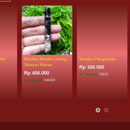
uri
Mustika Bambu Loreng
Mustika Panguripan
Siluman Macan
Rp 300.000
Rp 400.000
Tersedia
/ 5925
Tersedia
/ A8493