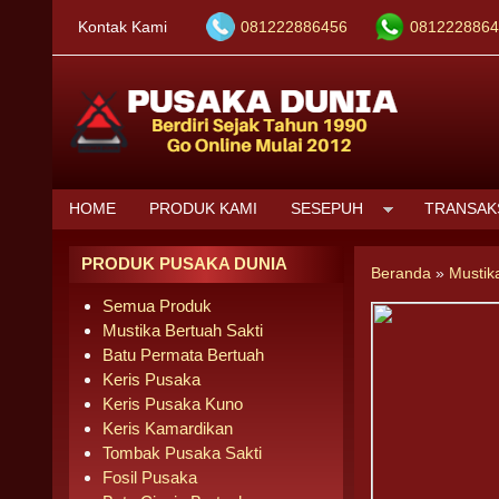
Kontak Kami
081222886456
0812228864
HOME
PRODUK KAMI
SESEPUH
TRANSAK
PRODUK PUSAKA DUNIA
Beranda
»
Mustik
Semua Produk
Mustika Bertuah Sakti
Batu Permata Bertuah
Keris Pusaka
Keris Pusaka Kuno
Keris Kamardikan
Tombak Pusaka Sakti
Fosil Pusaka