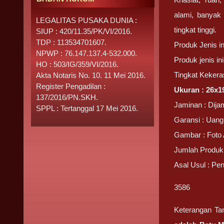
alami, banyak
LEGALITAS PUSAKA DUNIA :
tingkat tinggi.
SIUP : 420/11.35/PK/VI/2016.
TDP : 113534701607.
Produk Jenis i
NPWP : 76.147.137.4-532.000.
Produk jenis i
HO : 503/IG/359/VI/2016.
Tingkat Kekera
Akta Notaris No. 10. 11 Mei 2016.
Register Pengadilan :
Ukuran : 26x19
137/2016/PN.SKH.
Jaminan : Dijam
SPPL : Tertanggal 17 Mei 2016.
Garansi : Uang 
Gambar : Foto 
Jumlah Produk i
Asal Usul : Pe
3586
Keterangan T