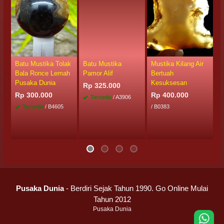
Batu Mustika Tolak
Batu Mustika
Mustika Kilang Air
M
Bala Ronce Lemah
Pamor Alif
Bertuah
A
Pusaka Dunia
Kesuksesan
G
Rp 325.000
Rp 300.000
Rp 400.000
R
Tersedia
/ A3906
Tersedia
/ B4605
/ B0383
Pusaka Dunia
- Berdiri Sejak Tahun 1990. Go Online Mulai
Tahun 2012
Pusaka Dunia