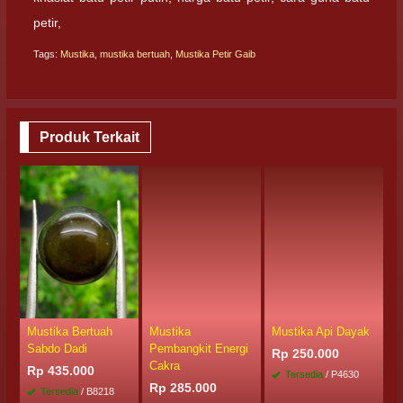
petir,
Tags:
Mustika
,
mustika bertuah
,
Mustika Petir Gaib
Produk Terkait
Mustika Bertuah
Mustika
Mustika Api Dayak
M
Sabdo Dadi
Pembangkit Energi
S
Rp 250.000
Cakra
Rp 435.000
R
Tersedia
/ P4630
Rp 285.000
Tersedia
/ B8218