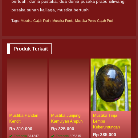
bertuah, dunia pustaka, dua dunia pusaka prabu siliwangi,
pusaka sunan kalijaga, mustika bertuah
Tags:
Mustika Gajah Putih
,
Mustika Penis
,
Mustika Penis Gajah Putih
Produk Terkait
Mustika Pandan
Mustika Junjung
Mustika Tinja
M
Kendit
Kamulyan Ampuh
Lembu
L
Keberuntungan
Rp 310.000
Rp 325.000
R
Rp 385.000
Tersedia
/ A1247
Tersedia
/ P5315