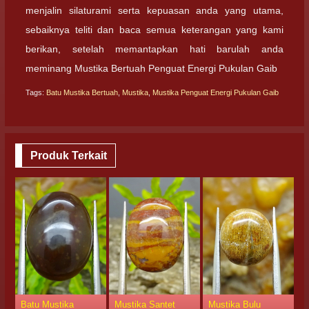
menjalin silaturami serta kepuasan anda yang utama,
sebaiknya teliti dan baca semua keterangan yang kami
berikan, setelah memantapkan hati barulah anda
meminang Mustika Bertuah Penguat Energi Pukulan Gaib
Tags:
Batu Mustika Bertuah
,
Mustika
,
Mustika Penguat Energi Pukulan Gaib
Produk Terkait
Batu Mustika
Mustika Santet
Mustika Bulu
M