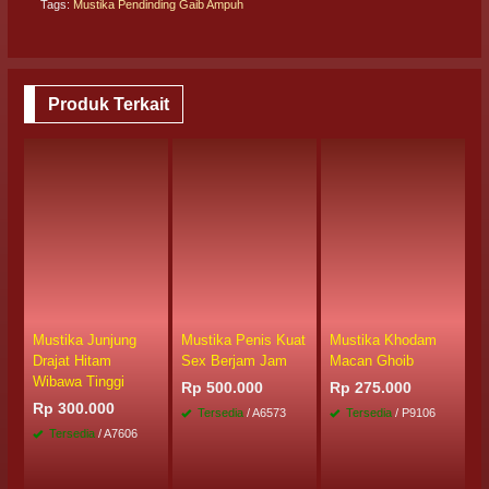
Tags:
Mustika Pendinding Gaib Ampuh
Produk Terkait
Mustika Junjung
Mustika Penis Kuat
Mustika Khodam
M
Drajat Hitam
Sex Berjam Jam
Macan Ghoib
B
Wibawa Tinggi
S
Rp 500.000
Rp 275.000
Rp 300.000
R
Tersedia
/ A6573
Tersedia
/ P9106
Tersedia
/ A7606