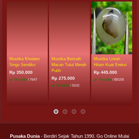
Mustika Khodam
Mustika Bertuah
Mustika Lintah
B
Singo Sendiko
Macan Tutul Merah
Hitam Kuat Ereksi
M
Putih
Rp 350.000
Rp 445.000
R
Rp 275.000
Tersedia
/ 7647
Tersedia
/ B8158
Tersedia
/ 9102
Pusaka Dunia
- Berdiri Sejak Tahun 1990. Go Online Mulai