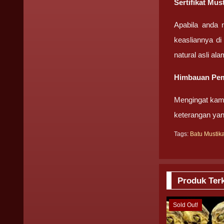
Sertifikat Mu
Apabila anda 
keasliannya di
natural asli ala
Himbauan Pem
Mengingat kami
keterangan yan
Tags:
Batu Mustik
Produk Terk
Sold Out!