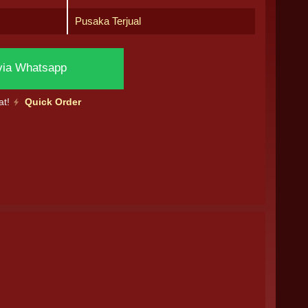
Pusaka Terjual
via Whatsapp
at!
Quick Order