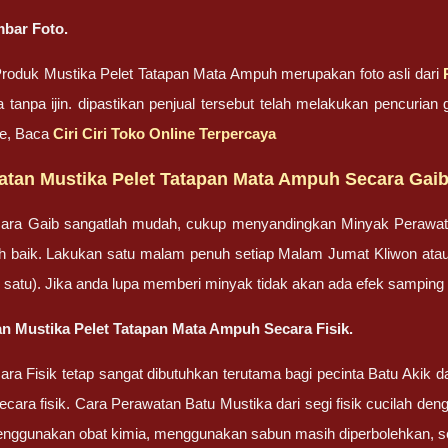
bar Foto.
roduk Mustika Pelet Tatapan Mata Ampuh merupakan foto asli dari
 tanpa ijin. dipastikan penjual tersebut telah melakukan pencuri
ne, Baca
Ciri Ciri Toko Online Terpercaya
atan Mustika Pelet Tatapan Mata Ampuh Secara Gai
ara Gaib sangatlah mudah, cukup menyandingkan Minyak Perawa
bih baik. Lakukan satu malam penuh setiap Malam Jumat Kliwon ata
lah satu). Jika anda lupa memberi minyak tidak akan ada efek sampin
n Mustika Pelet Tatapan Mata Ampuh Secara Fisik.
ra Fisik tetap sangat dibutuhkan terutama bagi pecinta Batu Akik
cara fisik. Cara Perawatan Batu Mustika dari segi fisik cucilah dengan
enggunakan obat kimia, menggunakan sabun masih diperbolehkan, set