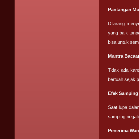
Pantangan Mu
Dilarang meny
yang baik tanp
bisa untuk sem
Mantra Bacaa
Tidak ada kar
bertuah sejak 
Efek Samping
Saat lupa dala
samping negati
Penerima Wari