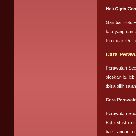
Hak Cipta Gam
Gambar Foto P
foto yang sama
Penipuan Onli
Cara Peraw
Perawatan Sec
oleskan itu le
(bisa pilih sa
Cara Perawata
Perawatan Seca
Batu Mustika se
baik. jangan m