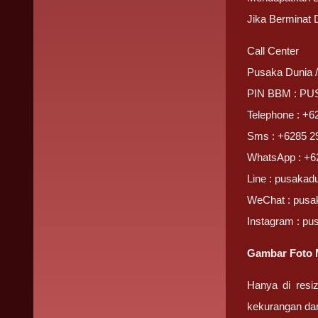
Jika Berminat
Call Center
Pusaka Dunia 
PIN BBM : P
Telephone : +6
Sms : +6285 2
WhatsApp : +6
Line : pusakad
WeChat : pusa
Instagram : pu
Gambar Foto 
Hanya di resi
kekurangan da