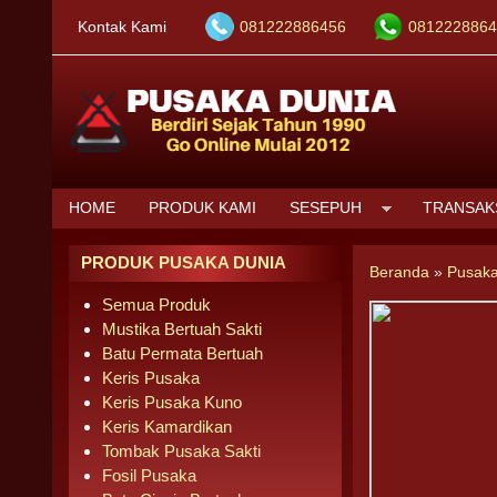
Kontak Kami
081222886456
0812228864
HOME
PRODUK KAMI
SESEPUH
TRANSAK
PRODUK PUSAKA DUNIA
Beranda
»
Pusaka
Semua Produk
Mustika Bertuah Sakti
Batu Permata Bertuah
Keris Pusaka
Keris Pusaka Kuno
Keris Kamardikan
Tombak Pusaka Sakti
Fosil Pusaka