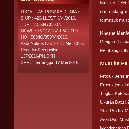
Mustika Pelet
dan sedang me
LEGALITAS PUSAKA DUNIA :
SIUP : 420/11.35/PK/VI/2016.
termasuk musti
TDP : 113534701607.
NPWP : 76.147.137.4-532.000.
Khasiat Manf
HO : 503/IG/359/VI/2016.
Dengan Tatapan
Akta Notaris No. 10. 11 Mei 2016.
Register Pengadilan :
Pembangkit Il
137/2016/PN.SKH.
SPPL : Tertanggal 17 Mei 2016.
Mustika Pe
Produk Jenis 
Produk jenis i
Tingkat Kekera
Ukuran Batu : 
Stok Produk Mu
Asal Usul Must
Mendapatkan 