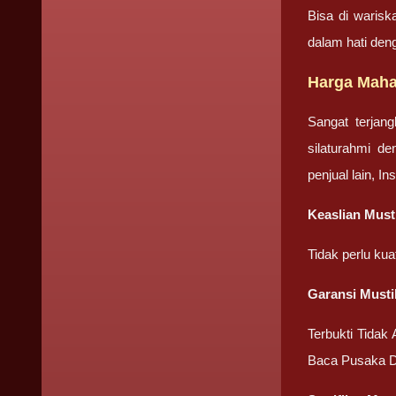
Bisa di warisk
dalam hati den
Harga Maha
Sangat terjan
silaturahmi d
penjual lain, I
Keaslian Must
Tidak perlu ku
Garansi Musti
Terbukti Tidak
Baca Pusaka D