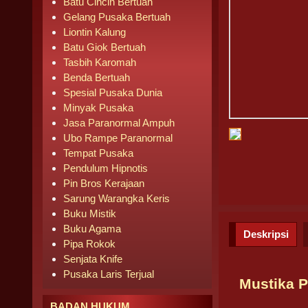
Batu Cincin Bertuah
Gelang Pusaka Bertuah
Liontin Kalung
Batu Giok Bertuah
Tasbih Karomah
Benda Bertuah
Spesial Pusaka Dunia
Minyak Pusaka
Jasa Paranormal Ampuh
Ubo Rampe Paranormal
Tempat Pusaka
Pendulum Hipnotis
Pin Bros Kerajaan
Sarung Warangka Keris
Buku Mistik
Buku Agama
Deskripsi
Pipa Rokok
Senjata Knife
Pusaka Laris Terjual
Mustika 
BADAN HUKUM