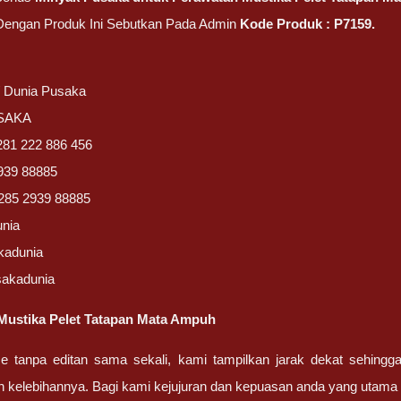
 Dengan Produk Ini Sebutkan Pada Admin
Kode Produk : P7159.
/ Dunia Pusaka
USAKA
281 222 886 456
939 88885
285 2939 88885
unia
kadunia
sakadunia
Mustika Pelet Tatapan Mata Ampuh
ze tanpa editan sama sekali, kami tampilkan jarak dekat sehing
n kelebihannya. Bagi kami kejujuran dan kepuasan anda yang uta