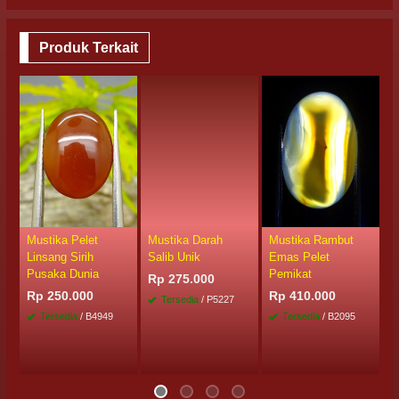
Produk Terkait
Mustika Pelet
Mustika Darah
Mustika Rambut
M
Linsang Sirih
Salib Unik
Emas Pelet
B
Pusaka Dunia
Pemikat
Rp 275.000
R
Rp 250.000
Rp 410.000
Tersedia
/ P5227
Tersedia
/ B4949
Tersedia
/ B2095