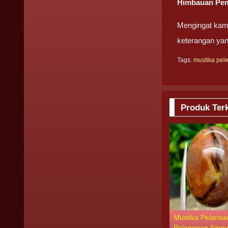
Himbauan Pemb
Mengingat kami
keterangan yan
Tags:
mustika pele
Produk Terk
Mustika Pelarisa
Pelanggan Amp