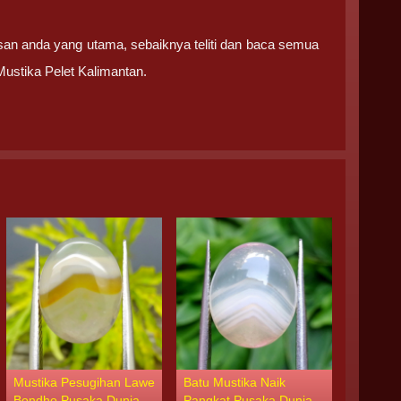
san anda yang utama, sebaiknya teliti dan baca semua
ustika Pelet Kalimantan.
Mustika Pesugihan Lawe
Batu Mustika Naik
Mustika
Bondho Pusaka Dunia
Pangkat Pusaka Dunia
Perawa