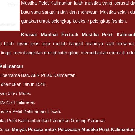
Mustika Pelet Kalimantan ialah mustika yang berasal dar
batu yang sangat indah dan menawan. Mustika selain dap
gunakan untuk pelengkap koleksi / pelengkap fashion.
Kalimantan
Khasiat Manfaat Bertuah Mustika Pelet Kaliman
 birahi lawan jenis agar mudah bangkit birahinya saat bersama
 tinggi, membangkitan energi puter giling, memudahkan menarik jodoh
 Kalimantan
ni bernama Batu Akik Pulau Kalimantan.
ni ditemukan Tahun 1548.
san 6.5-7 Mohs.
32x21x4 milimeter.
stika Pelet Kalimantan 1 buah.
ika Pelet Kalimantan dari Penarikan Gunung Keramat.
Bonus
Minyak Pusaka untuk Perawatan Mustika Pelet Kalimantan