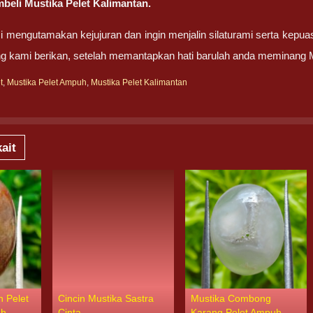
eli Mustika Pelet Kalimantan.
 mengutamakan kejujuran dan ingin menjalin silaturami serta kepua
g kami berikan, setelah memantapkan hati barulah anda meminang M
t
,
Mustika Pelet Ampuh
,
Mustika Pelet Kalimantan
ait
n Pelet
Cincin Mustika Sastra
Mustika Combong
uh
Cinta
Karang Pelet Ampuh