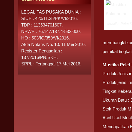
LEGALITAS PUSAKA DUNIA :
SIUP : 420/11.35/PK/VI/2016.
Mustika Pelet 
TDP : 113534701607.
NPWP : 76.147.137.4-532.000.
HO : 503/IG/359/VI/2016.
membangkitkan
Akta Notaris No. 10. 11 Mei 2016.
Register Pengadilan :
pemikat tingkat
137/2016/PN.SKH.
SPPL : Tertanggal 17 Mei 2016.
Mustika Pelet
Produk Jenis i
Produk jenis i
Tingkat Kekera
Ukuran Batu : 
Stok Produk Mu
Asal Usul Must
Mendapatkan 