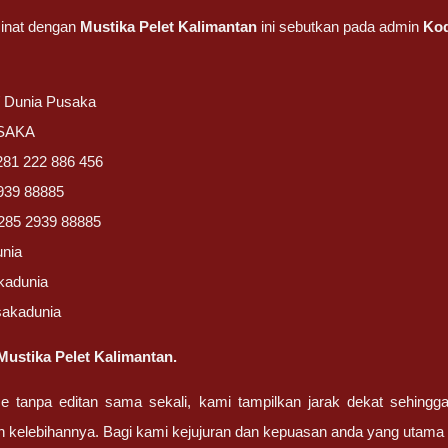
inat dengan
Mustika Pelet Kalimantan
ini sebutkan pada admin
Kod
/ Dunia Pusaka
USAKA
281 222 886 456
939 88885
285 2939 88885
unia
kadunia
sakadunia
ustika Pelet Kalimantan.
ze tanpa editan sama sekali, kami tampilkan jarak dekat sehing
n kelebihannya. Bagi kami kejujuran dan kepuasan anda yang uta