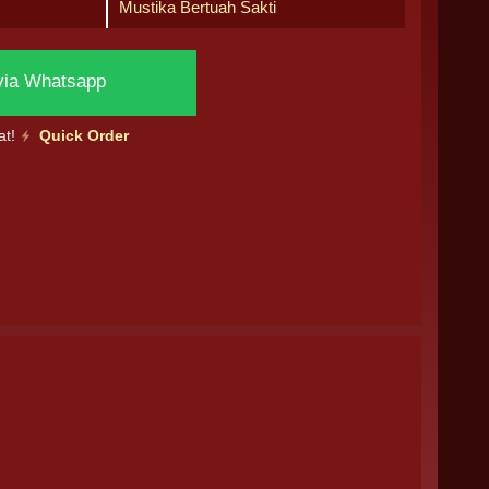
Mustika Bertuah Sakti
via Whatsapp
at!
Quick Order