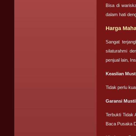
Bisa di warisk
dalam hati den
Harga Maha
Sangat terjan
silaturahmi d
penjual lain, I
Keaslian Must
Tidak perlu ku
Garansi Musti
Terbukti Tidak
Baca Pusaka D