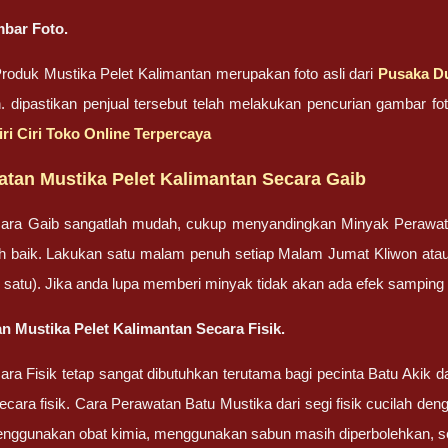
bar Foto.
oduk Mustika Pelet Kalimantan merupakan foto asli dari
Pusaka D
n. dipastikan penjual tersebut telah melakukan pencurian gambar 
iri Ciri Toko Online Terpercaya
atan Mustika Pelet Kalimantan Secara Gaib
ara Gaib sangatlah mudah, cukup menyandingkan Minyak Perawa
bih baik. Lakukan satu malam penuh setiap Malam Jumat Kliwon ata
lah satu). Jika anda lupa memberi minyak tidak akan ada efek sampin
n Mustika Pelet Kalimantan Secara Fisik.
ra Fisik tetap sangat dibutuhkan terutama bagi pecinta Batu Akik
cara fisik. Cara Perawatan Batu Mustika dari segi fisik cucilah dengan
enggunakan obat kimia, menggunakan sabun masih diperbolehkan, set