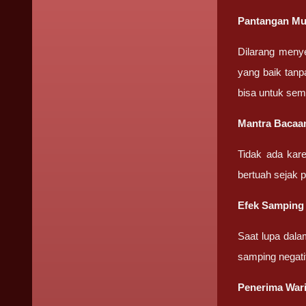
Pantangan Mus
Dilarang meny
yang baik tanp
bisa untuk sem
Mantra Bacaan
Tidak ada kar
bertuah sejak 
Efek Samping 
Saat lupa dala
samping negati
Penerima Wari