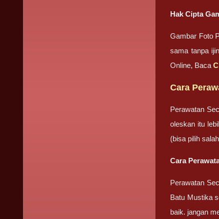
Hak Cipta Gam
Gambar Foto Pr
sama tanpa iji
Online, Baca
C
Cara Peraw
Perawatan Sec
oleskan itu le
(bisa pilih sa
Cara Perawata
Perawatan Seca
Batu Mustika se
baik. jangan m