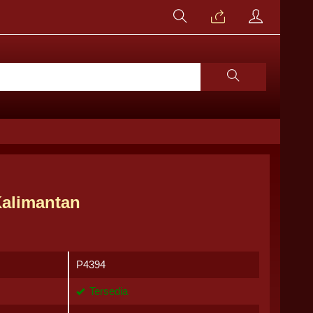
Kalimantan
P4394
Tersedia