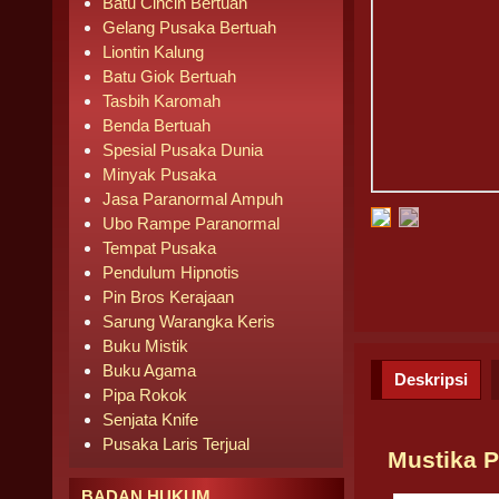
Batu Cincin Bertuah
Gelang Pusaka Bertuah
Liontin Kalung
Batu Giok Bertuah
Tasbih Karomah
Benda Bertuah
Spesial Pusaka Dunia
Minyak Pusaka
Jasa Paranormal Ampuh
Ubo Rampe Paranormal
Tempat Pusaka
Pendulum Hipnotis
Pin Bros Kerajaan
Sarung Warangka Keris
Buku Mistik
Buku Agama
Deskripsi
Pipa Rokok
Senjata Knife
Pusaka Laris Terjual
Mustika P
BADAN HUKUM