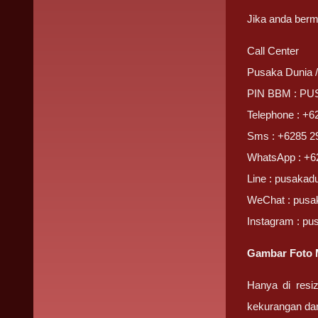
Jika anda berm
Call Center
Pusaka Dunia 
PIN BBM : P
Telephone : +6
Sms : +6285 2
WhatsApp : +6
Line : pusakad
WeChat : pusa
Instagram : pu
Gambar Foto M
Hanya di resi
kekurangan da