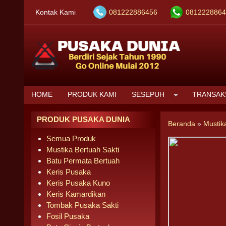
Kontak Kami
081222886456
0812228864
HOME
PRODUK KAMI
SESEPUH
TRANSAK
PRODUK PUSAKA DUNIA
Beranda
»
Mustik
Semua Produk
Mustika Bertuah Sakti
Batu Permata Bertuah
Keris Pusaka
Keris Pusaka Kuno
Keris Kamardikan
Tombak Pusaka Sakti
Fosil Pusaka