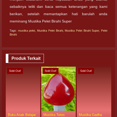
sebaiknya teliti dan baca semua keterangan yang kami
berikan, setelah memantapkan hati barulah anda
meminang Mustika Pelet Birahi Super
Tags:
mustika pelet
,
Mustika Pelet Birahi
,
Mustika Pelet Birahi Super
,
Pelet
Birahi
Produk Terkait
Sold Out!
Sold Out!
Sold Out!
S
Buku Anak Belajar
Mustika Tetes
Mustika Gadha
S