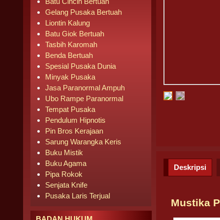
Batu Cincin Bertuah
Gelang Pusaka Bertuah
Liontin Kalung
Batu Giok Bertuah
Tasbih Karomah
Benda Bertuah
Spesial Pusaka Dunia
Minyak Pusaka
Jasa Paranormal Ampuh
Ubo Rampe Paranormal
Tempat Pusaka
Pendulum Hipnotis
Pin Bros Kerajaan
Sarung Warangka Keris
Buku Mistik
Buku Agama
Deskripsi
Pipa Rokok
Senjata Knife
Pusaka Laris Terjual
Mustika P
BADAN HUKUM