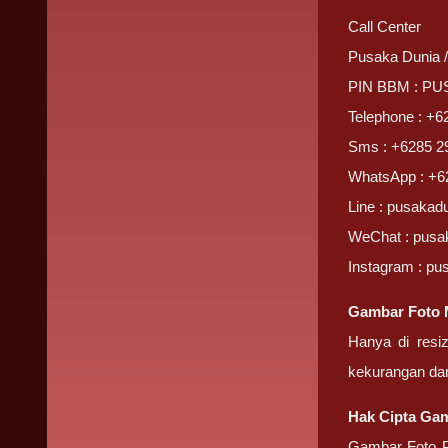
Call Center
Pusaka Dunia 
PIN BBM : P
Telephone : +6
Sms : +6285 2
WhatsApp : +6
Line : pusakad
WeChat : pusa
Instagram : pu
Gambar Foto M
Hanya di resi
kekurangan da
Hak Cipta Gam
Gambar Foto Pr