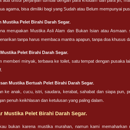
a ada unsur perjanjian tumbal dengan para khodam dan para jin, ma
ua agama, bisa dimiliki bagi yang Sudah atau Belum mempunyai pu
 Mustika Pelet Birahi Darah Segar.
ena merupakan Mustika Asli Alam dan Bukan Isian atau Asmaan. 
penarikan tanpa harus membaca mantra apapun, tanpa doa khusus d
Mustika Pelet Birahi Darah Segar.
m memberi minyak, terbawa ke toilet, satu tempat dengan pusaka la
f.
san Mustika Bertuah Pelet Birahi Darah Segar.
an ke anak, cucu, istri, saudara, kerabat, sahabat dan siapa pun,
gan penuh keikhlasan dan ketulusan yang paling dalam.
 Mustika Pelet Birahi Darah Segar.
gkau bukan karena mustika murahan, namun kami memaharkan mu