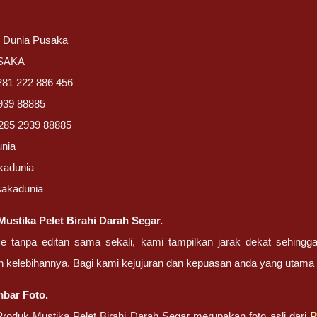
/ Dunia Pusaka
USAKA
281 222 886 456
939 88885
285 2939 88885
unia
kadunia
sakadunia
ustika Pelet Birahi Darah Segar.
ze tanpa editan sama sekali, kami tampilkan jarak dekat sehing
n kelebihannya. Bagi kami kejujuran dan kepuasan anda yang uta
bar Foto.
oduk Mustika Pelet Birahi Darah Segar merupakan foto asli dari
P