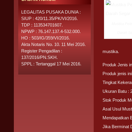
LEGALITAS PUSAKA DUNIA :
SIUP : 420/11.35/PK/VI/2016.
Mustika Pele
TDP : 113534701607.
NPWP : 76.147.137.4-532.000.
Darah S
HO : 503/IG/359/VI/2016.
Akta Notaris No. 10. 11 Mei 2016.
Register Pengadilan :
mustika.
137/2016/PN.SKH.
SPPL : Tertanggal 17 Mei 2016.
Produk Jenis i
Produk jenis i
Tingkat Kekera
Ukuran Batu : 
Stok Produk Mu
Asal Usul Must
Mendapatkan 
Jika Berminat