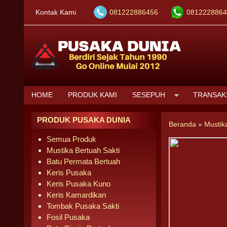
Kontak Kami
081222886456
0812228864
HOME
PRODUK KAMI
SESEPUH
TRANSAK
PRODUK PUSAKA DUNIA
Beranda
»
Mustik
Semua Produk
Mustika Bertuah Sakti
Batu Permata Bertuah
Keris Pusaka
Keris Pusaka Kuno
Keris Kamardikan
Tombak Pusaka Sakti
Fosil Pusaka