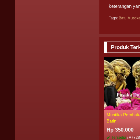
keterangan yan
Tags:
Batu Mustik
Produk Terk
Mustika Pembuk
Batin
Rp 350.000
Tersedia
/ A772