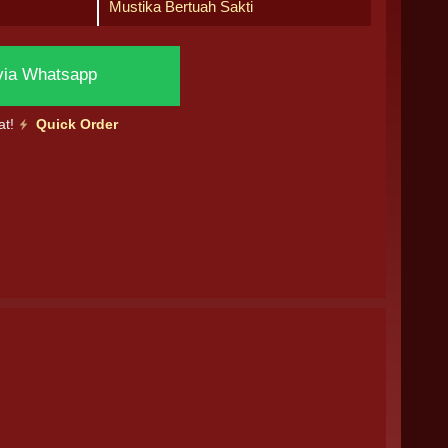
Mustika Bertuah Sakti
via Whatsapp
at!
Quick Order