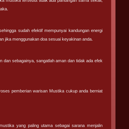
ka mustika tersebut tidak ada pantangan sama sekali,
saka.
sehingga sudah efektif mempunyai kandungan energi
an jika menggunakan doa sesuai keyakinan anda.
in dan sebagainya, sangatlah aman dan tidak ada efek
 proses pemberian warisan Mustika cukup anda berniat
stika yang paling utama sebagai sarana menjalin