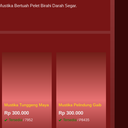
stika Bertuah Pelet Birahi Darah Segar.
Mustika Tunggeng Maya
Mustika Pelindung Gaib
Mustika
Rp 300.000
Rp 300.000
Rp 250
Tersedia
/ 7952
Tersedia
/ P8435
Tersed