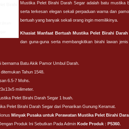
Mustika Pelet Birahi Darah Segar adalah batu mustika 
serta terkesan elegan sekali perpaduan warna dan pamor
bertuah yang banyak sekali orang ingin memilikinya.
t Birahi
egar
Khasiat Manfaat Bertuah Mustika Pelet Birahi Darah
dan guna-guna serta membangkitkan birahi lawan jenis
ni bernama Batu Akik Pamor Umbul Darah.
ni ditemukan Tahun 1548.
san 6.5-7 Mohs.
23x13x5 milimeter.
stika Pelet Birahi Darah Segar 1 buah.
ika Pelet Birahi Darah Segar dari Penarikan Gunung Keramat.
Bonus
Minyak Pusaka untuk Perawatan Mustika Pelet Birahi Dara
 Dengan Produk Ini Sebutkan Pada Admin
Kode Produk : P5360.