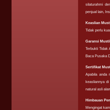
silaturahmi d
penjual lain, I
Keaslian Musti
Tidak perlu ku
Garansi Musti
Terbukti Tidak
Baca Pusaka D
Sertifikat Mus
Apabila anda 
keasliannya di
natural asli ala
Himbauan Pemb
Mengingat kami