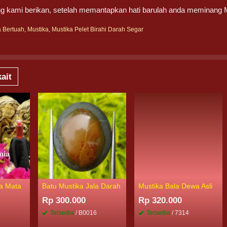
g kami berikan, setelah memantapkan hati barulah anda meminang Mu
a Bertuah
,
Mustika
,
Mustika Pelet Birahi Darah Segar
ait
a Mata
Batu Mustika Jala Darah
Mustika Bala Dewa Asli
Rp 300.000
Rp 320.000
Tersedia
/ B0016
Tersedia
/ 7314
8