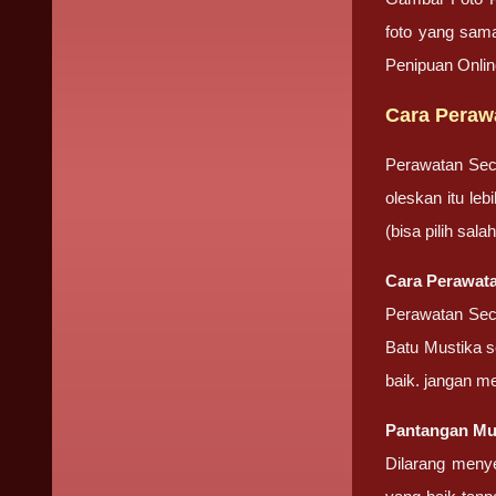
foto yang sama
Penipuan Onli
Cara Perawa
Perawatan Sec
oleskan itu le
(bisa pilih sa
Cara Perawata
Perawatan Seca
Batu Mustika se
baik. jangan m
Pantangan Mus
Dilarang meny