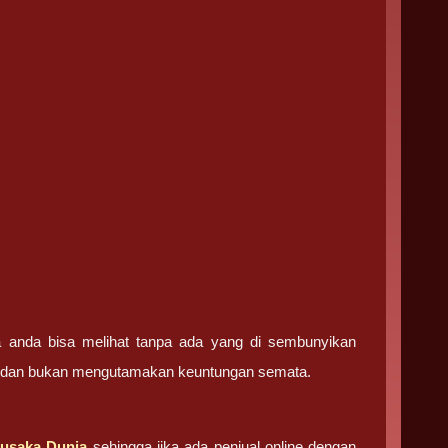
ga anda bisa melihat tanpa ada yang di sembunyikan
ma dan bukan mengutamakan keuntungan semata.
usaka Dunia
sehingga jika ada penjual online dengan