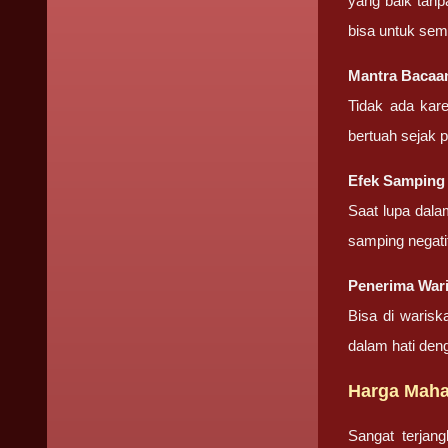
yang baik tanp
bisa untuk sem
Mantra Bacaan
Tidak ada kar
bertuah sejak 
Efek Samping 
Saat lupa dala
samping negati
Penerima Wari
Bisa di warisk
dalam hati den
Harga Mahar
Sangat terjan