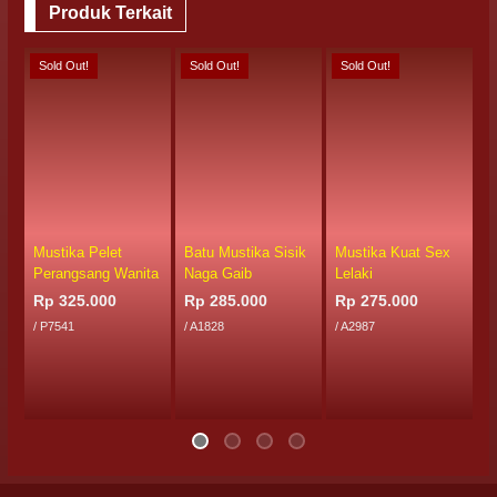
Produk Terkait
Sold Out!
Sold Out!
Sold Out!
S
Mustika Pelet
Batu Mustika Sisik
Mustika Kuat Sex
M
Perangsang Wanita
Naga Gaib
Lelaki
S
Rp 325.000
Rp 285.000
Rp 275.000
R
/ P7541
/ A1828
/ A2987
/