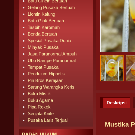
Batu Cincin Bertuah
Gelang Pusaka Bertuah
Liontin Kalung
Batu Giok Bertuah
Tasbih Karomah
Benda Bertuah
Spesial Pusaka Dunia
Minyak Pusaka
Jasa Paranormal Ampuh
Ubo Rampe Paranormal
Tempat Pusaka
Pendulum Hipnotis
Pin Bros Kerajaan
Sarung Warangka Keris
Buku Mistik
Buku Agama
Deskripsi
Pipa Rokok
Senjata Knife
Pusaka Laris Terjual
Mustika P
BADAN HUKUM