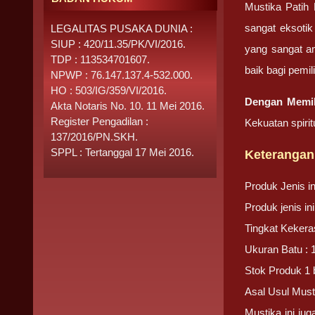
Mustika Patih 
sangat eksotik
LEGALITAS PUSAKA DUNIA :
SIUP : 420/11.35/PK/VI/2016.
yang sangat a
TDP : 113534701607.
baik bagi pemili
NPWP : 76.147.137.4-532.000.
HO : 503/IG/359/VI/2016.
Dengan Memili
Akta Notaris No. 10. 11 Mei 2016.
Register Pengadilan :
Kekuatan spirit
137/2016/PN.SKH.
SPPL : Tertanggal 17 Mei 2016.
Keterangan
Produk Jenis i
Produk jenis i
Tingkat Kekera
Ukuran Batu : 
Stok Produk 1 
Asal Usul Must
Mustika ini ju