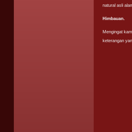
natural asli ala
Himbauan.
Mengingat kami
keterangan yan