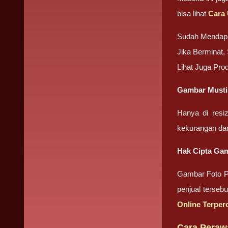
bisa lihat
Cara 
Sudah Mendap
Jika Berminat
Lihat Juga Pr
Gambar Mustik
Hanya di resi
kekurangan da
Hak Cipta Gam
Gambar Foto Pr
penjual terseb
Online Terper
Cara Perawa