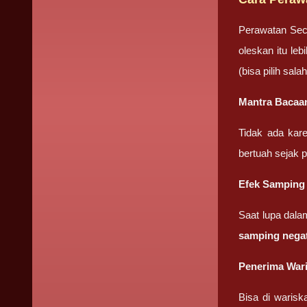
Perawatan Sec
oleskan itu le
(bisa pilih sa
Mantra Bacaa
Tidak ada kar
bertuah sejak 
Efek Samping
Saat lupa dala
samping negat
Penerima War
Bisa di warisk