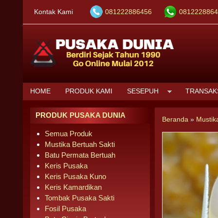
Kontak Kami
081222886456
0812228864
HOME
PRODUK KAMI
SESEPUH
TRANSAK
PRODUK PUSAKA DUNIA
Beranda
»
Mustik
Semua Produk
Mustika Bertuah Sakti
Batu Permata Bertuah
Keris Pusaka
Keris Pusaka Kuno
Keris Kamardikan
Tombak Pusaka Sakti
Fosil Pusaka