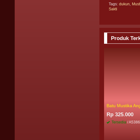
Tags:
dukun
,
Must
Sakti
Produk Terk
Batu Mustika An
Rp 325.000
Tersedia
/ A538