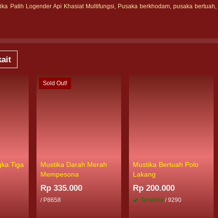
ika Patih Logender Api Khasiat Multifungsi
,
Pusaka berkhodam
,
pusaka bertuah
ait
Sold Out!
gka Tiga
Mustika Darah Merah
Mustika Bertuah Polo
Mempesona
Lakang
Rp 335.000
Rp 200.000
6
/ P8658
Tersedia
/ 9290