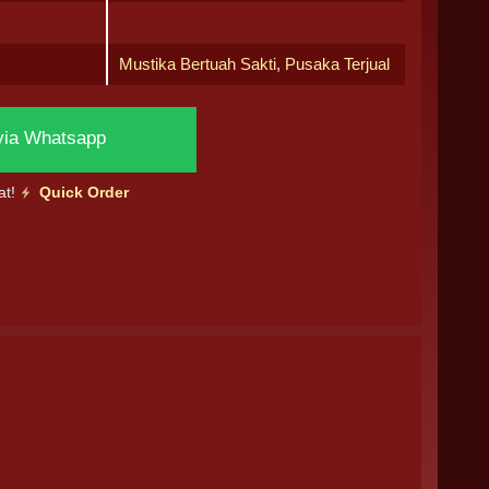
Mustika Bertuah Sakti
,
Pusaka Terjual
via Whatsapp
at!
Quick Order