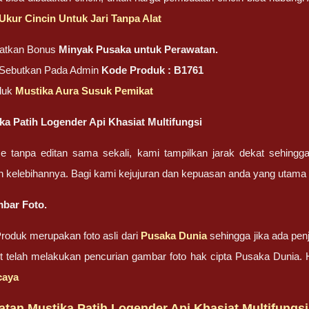
Ukur Cincin Untuk Jari Tanpa Alat
atkan Bonus
Minyak Pusaka untuk Perawatan.
, Sebutkan Pada Admin
Kode Produk : B1761
oduk
Mustika Aura Susuk Pemikat
a Patih Logender Api Khasiat Multifungsi
ze tanpa editan sama sekali, kami tampilkan jarak dekat sehing
n kelebihannya. Bagi kami kejujuran dan kepuasan anda yang uta
bar Foto.
oduk merupakan foto asli dari
Pusaka Dunia
sehingga jika ada penj
ut telah melakukan pencurian gambar foto hak cipta Pusaka Dunia
caya
tan Mustika Patih Logender Api Khasiat Multifungs