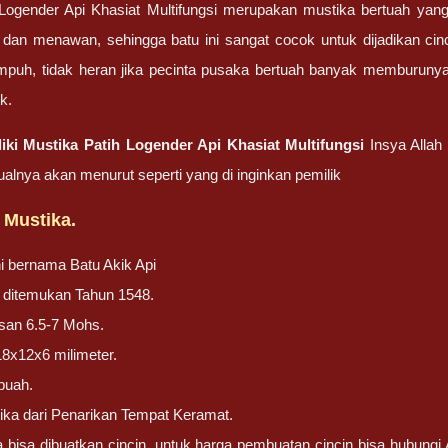
Logender Api Khasiat Multifungsi merupakan mustika bertuah yang
 dan menawan, sehingga batu ini sangat cocok untuk dijadikan cincin
mpuh, tidak heran jika pecinta pusaka bertuah banyak memburun
k.
ki Mustika Patih Logender Api Khasiat Multifungsi
Insya Allah
ualnya akan menurut seperti yang di inginkan pemilik
 Mustika.
ni bernama Batu Akik Api
ni ditemukan Tahun 1548.
san 6.5-7 Mohs.
18x12x6 milimeter.
buah.
ika dari Penarikan Tempat Keramat.
ga bisa dibuatkan cincin, untuk harga pembuatan cincin bisa hubung