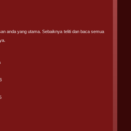
san anda yang utama. Sebaiknya teliti dan baca semua
ya.
a
6
5