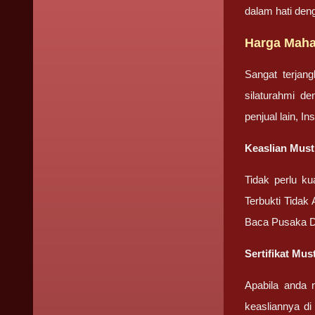
dalam hati den
Harga Mahar
Sangat terjan
silaturahmi d
penjual lain, I
Keaslian Must
Tidak perlu k
Terbukti Tidak
Baca Pusaka D
Sertifikat Mus
Apabila anda 
keasliannya di