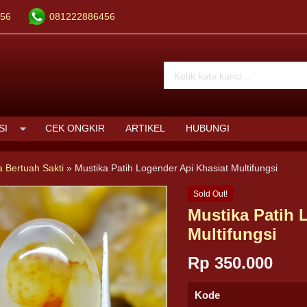
56
081222886456
SI
CEK ONGKIR
ARTIKEL
HUBUNGI
a Bertuah Sakti
»
Mustika Patih Logender Api Khasiat Multifungsi
Sold Out!
Mustika Patih 
Multifungsi
Rp 350.000
Kode