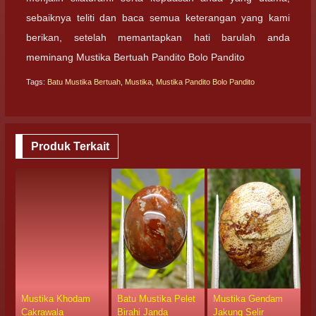
sebaiknya teliti dan baca semua keterangan yang kami
berikan, setelah memantapkan hati barulah anda
meminang Mustika Bertuah Pandito Bolo Pandito
Tags:
Batu Mustika Bertuah
,
Mustika
,
Mustika Pandito Bolo Pandito
Produk Terkait
Mustika Khodam
Batu Mustika Pelet
Mustika Gendam
M
Cakrawala
Birahi Janda
Jakung Selir
R