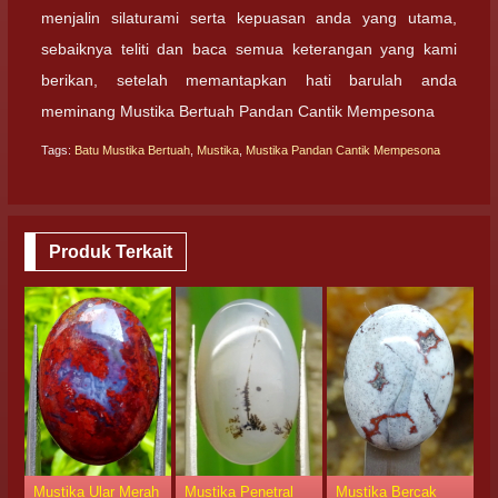
menjalin silaturami serta kepuasan anda yang utama,
sebaiknya teliti dan baca semua keterangan yang kami
berikan, setelah memantapkan hati barulah anda
meminang Mustika Bertuah Pandan Cantik Mempesona
Tags:
Batu Mustika Bertuah
,
Mustika
,
Mustika Pandan Cantik Mempesona
Produk Terkait
Mustika Ular Merah
Mustika Penetral
Mustika Bercak
M