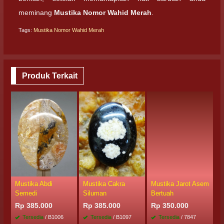
meminang
Mustika Nomor Wahid Merah
.
Tags:
Mustika Nomor Wahid Merah
Produk Terkait
Mustika Abdi
Mustika Cakra
Mustika Jarot Asem
M
Semedi
Siluman
Bertuah
C
Rp 385.000
Rp 385.000
Rp 350.000
R
Tersedia
/ B1006
Tersedia
/ B1097
Tersedia
/ 7847