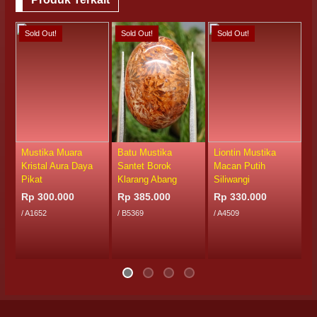
Sold Out!
Sold Out!
Sold Out!
S
Mustika Muara
Batu Mustika
Liontin Mustika
M
Kristal Aura Daya
Santet Borok
Macan Putih
M
Pikat
Klarang Abang
Siliwangi
R
Rp 300.000
Rp 385.000
Rp 330.000
/
/ A1652
/ B5369
/ A4509