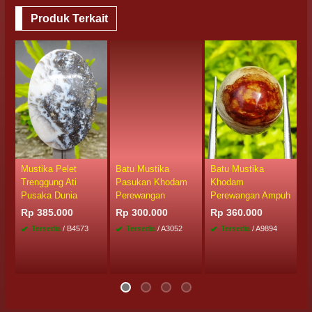
Produk Terkait
Mustika Pelet
Batu Mustika
Batu Mustika
M
Trenggung Ati
Pasukan Khodam
Khodam
A
Pusaka Dunia
Perewangan
Perewangan Ampuh
R
Rp 385.000
Rp 300.000
Rp 360.000
Tersedia
/ B4573
Tersedia
/ A3052
Tersedia
/ A9894