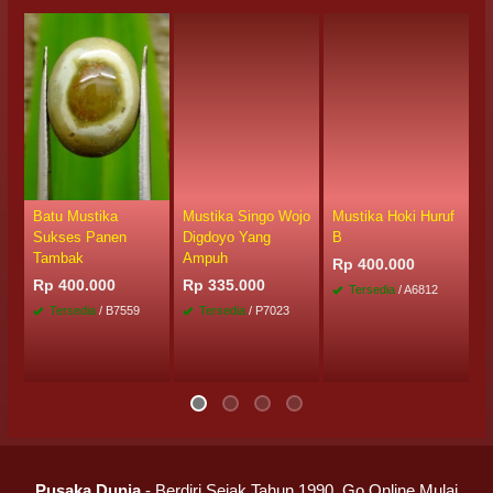
Batu Mustika
Mustika Singo Wojo
Mustika Hoki Huruf
M
Sukses Panen
Digdoyo Yang
B
D
Tambak
Ampuh
Rp 400.000
R
Rp 400.000
Rp 335.000
Tersedia
/ A6812
Tersedia
/ B7559
Tersedia
/ P7023
Pusaka Dunia
- Berdiri Sejak Tahun 1990. Go Online Mulai