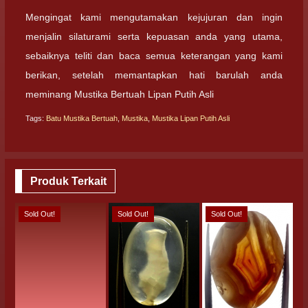
Mengingat kami mengutamakan kejujuran dan ingin
menjalin silaturami serta kepuasan anda yang utama,
sebaiknya teliti dan baca semua keterangan yang kami
berikan, setelah memantapkan hati barulah anda
meminang Mustika Bertuah Lipan Putih Asli
Tags:
Batu Mustika Bertuah
,
Mustika
,
Mustika Lipan Putih Asli
Produk Terkait
Sold Out!
Sold Out!
Sold Out!
S