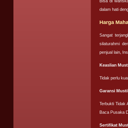
Bisa di warisk
dalam hati den
Harga Mahar
Sangat terjan
silaturahmi d
penjual lain, I
Keaslian Musti
Tidak perlu ku
Garansi Musti
Terbukti Tidak
Baca Pusaka D
Sertifikat Mus