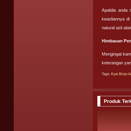
Apabila anda 
keasliannya di
natural asli ala
Himbauan Pemb
Mengingat kami
keterangan yan
Tags:
Kyai Brojo A
Produk Terk