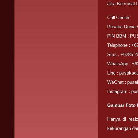
Jika Berminat
Call Center
Pusaka Dunia 
PIN BBM : P
Telephone : +6
Sms : +6285 2
WhatsApp : +6
Line : pusakad
WeChat : pusa
Instagram : pu
Gambar Foto M
Hanya di resi
kekurangan da