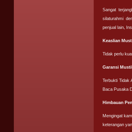
Sangat terjan
silaturahmi d
penjual lain, I
Keaslian Mus
Tidak perlu ku
Garansi Must
Terbukti Tidak
Baca Pusaka D
Himbauan Pem
Mengingat kami
keterangan ya