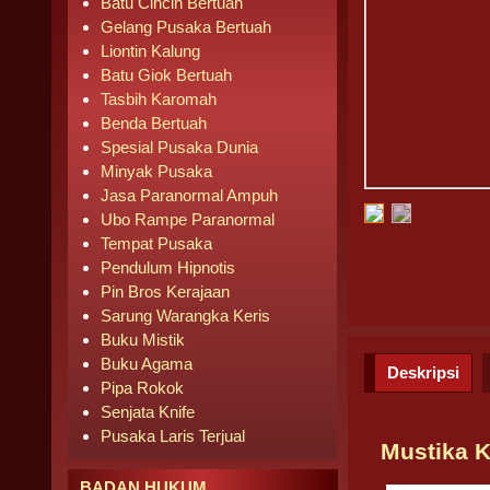
Batu Cincin Bertuah
Gelang Pusaka Bertuah
Liontin Kalung
Batu Giok Bertuah
Tasbih Karomah
Benda Bertuah
Spesial Pusaka Dunia
Minyak Pusaka
Jasa Paranormal Ampuh
Ubo Rampe Paranormal
Tempat Pusaka
Pendulum Hipnotis
Pin Bros Kerajaan
Sarung Warangka Keris
Buku Mistik
Buku Agama
Deskripsi
Pipa Rokok
Senjata Knife
Pusaka Laris Terjual
Mustika 
BADAN HUKUM