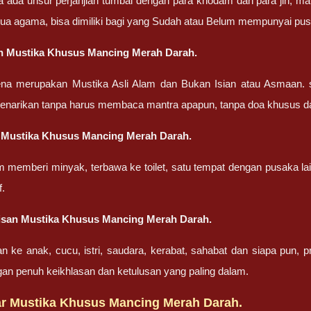
a ada unsur perjanjian tumbal dengan para khodam dan para jin, ma
ua agama, bisa dimiliki bagi yang Sudah atau Belum mempunyai pu
n Mustika Khusus Mancing Merah Darah.
ena merupakan Mustika Asli Alam dan Bukan Isian atau Asmaan. 
penarikan tanpa harus membaca mantra apapun, tanpa doa khusus d
 Mustika Khusus Mancing Merah Darah.
m memberi minyak, terbawa ke toilet, satu tempat dengan pusaka la
f.
isan Mustika Khusus Mancing Merah Darah.
an ke anak, cucu, istri, saudara, kerabat, sahabat dan siapa pun,
gan penuh keikhlasan dan ketulusan yang paling dalam.
r Mustika Khusus Mancing Merah Darah.