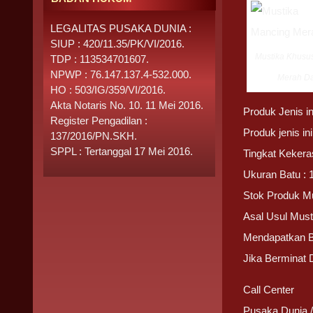
LEGALITAS PUSAKA DUNIA :
SIUP : 420/11.35/PK/VI/2016.
Mustika Khusu
TDP : 113534701607.
NPWP : 76.147.137.4-532.000.
Merah D
HO : 503/IG/359/VI/2016.
Akta Notaris No. 10. 11 Mei 2016.
Produk Jenis i
Register Pengadilan :
Produk jenis i
137/2016/PN.SKH.
SPPL : Tertanggal 17 Mei 2016.
Tingkat Kekera
Ukuran Batu : 
Stok Produk M
Asal Usul Mus
Mendapatkan 
Jika Berminat
Call Center
Pusaka Dunia 