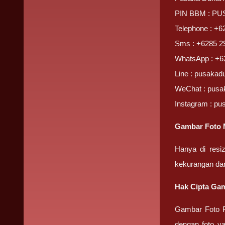
PIN BBM : P
Telephone : +6
Sms : +6285 2
WhatsApp : +6
Line : pusakad
WeChat : pusa
Instagram : pu
Gambar Foto 
Hanya di resi
kekurangan da
Hak Cipta Gam
Gambar Foto P
dengan foto ya