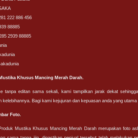
USAKA
281 222 886 456
939 88885
285 2939 88885
unia
kadunia
sakadunia
Mustika Khusus Mancing Merah Darah.
ze tanpa editan sama sekali, kami tampilkan jarak dekat sehing
n kelebihannya. Bagi kami kejujuran dan kepuasan anda yang uta
bar Foto.
roduk Mustika Khusus Mancing Merah Darah merupakan foto asl
ng sama tanpa ijin. dipastikan penjual tersebut telah melakukan 