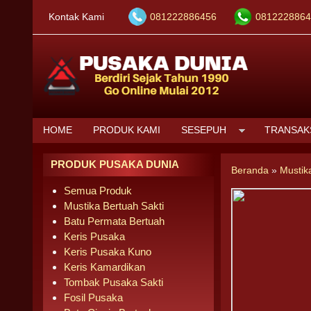
Kontak Kami
081222886456
0812228864
HOME
PRODUK KAMI
SESEPUH
TRANSAK
PRODUK PUSAKA DUNIA
Beranda
»
Mustik
Semua Produk
Mustika Bertuah Sakti
Batu Permata Bertuah
Keris Pusaka
Keris Pusaka Kuno
Keris Kamardikan
Tombak Pusaka Sakti
Fosil Pusaka