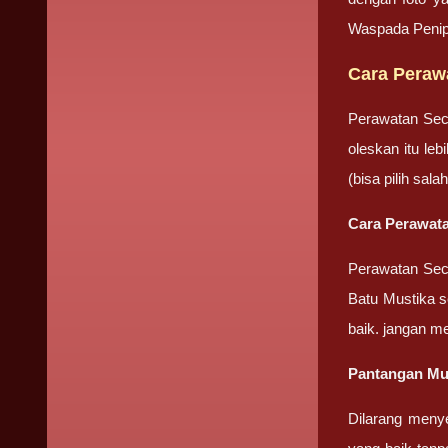
Waspada Penip
Cara Peraw
Perawatan Sec
oleskan itu le
(bisa pilih sa
Cara Perawata
Perawatan Seca
Batu Mustika se
baik. jangan m
Pantangan Mu
Dilarang meny