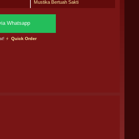
Mustika Bertuah Sakti
via Whatsapp
at!
Quick Order