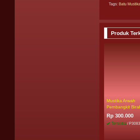
Tags:
Batu Mustik
Produk Terk
Mustika Arwah
Pembangkit Bira
Rp 300.000
Tersedia
/ P308