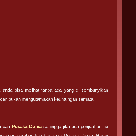
ga anda bisa melihat tanpa ada yang di sembunyikan
ma dan bukan mengutamakan keuntungan semata.
i dari
Pusaka Dunia
sehingga jika ada penjual online
pencurian gambar foto hak cipta Pusaka Dunia. Harap