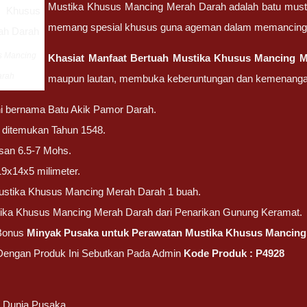
Mustika Khusus Mancing Merah Darah adalah batu mustik
memang spesial khusus guna ageman dalam memancing 
s Mancing
Khasiat Manfaat Bertuah Mustika Khusus Mancing 
arah
maupun lautan, membuka keberuntungan dan kemenangan
ni bernama Batu Akik Pamor Darah.
ni ditemukan Tahun 1548.
san 6.5-7 Mohs.
19x14x5 milimeter.
ustika Khusus Mancing Merah Darah 1 buah.
tika Khusus Mancing Merah Darah dari Penarikan Gunung Keramat.
Bonus
Minyak Pusaka untuk Perawatan Mustika Khusus Mancing
 Dengan Produk Ini Sebutkan Pada Admin
Kode Produk : P4928
/ Dunia Pusaka