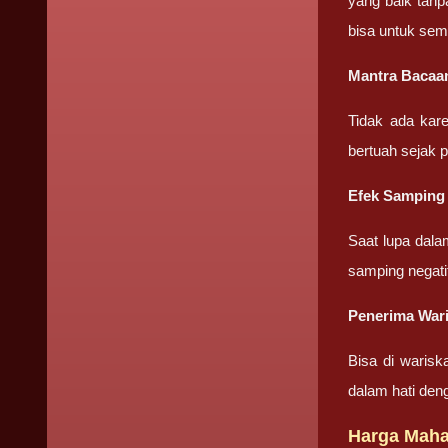
yang baik tanp
bisa untuk sem
Mantra Bacaa
Tidak ada kar
bertuah sejak 
Efek Samping
Saat lupa dala
samping negati
Penerima War
Bisa di warisk
dalam hati den
Harga Maha