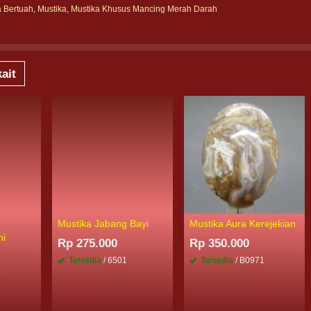
a Bertuah
,
Mustika
,
Mustika Khusus Mancing Merah Darah
ait
Mustika Jabang Bayi
Mustika Aura Kerejekian
hi
Rp 275.000
Rp 350.000
Tersedia
/ 6501
Tersedia
/ B0971
3