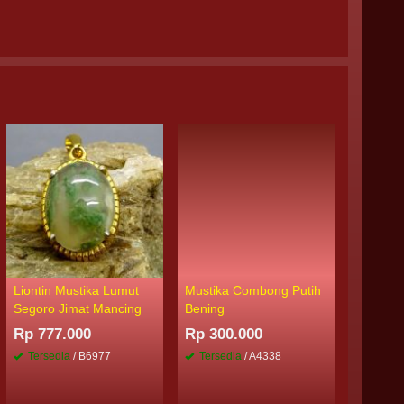
Liontin Mustika Lumut
Mustika Combong Putih
Mustika
Segoro Jimat Mancing
Bening
Api
Rp 777.000
Rp 300.000
Rp 265
Tersedia
/ B6977
Tersedia
/ A4338
Tersed