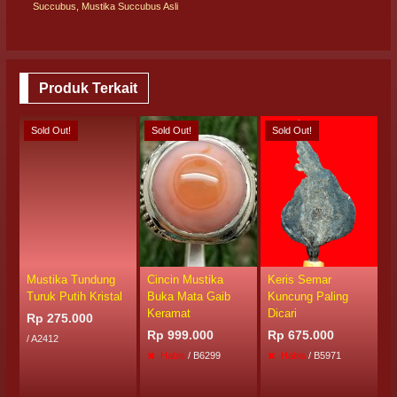
Succubus
,
Mustika Succubus Asli
Produk Terkait
Sold Out!
Sold Out!
Sold Out!
S
Mustika Tundung
Cincin Mustika
Keris Semar
K
Turuk Putih Kristal
Buka Mata Gaib
Kuncung Paling
M
Keramat
Dicari
P
Rp 275.000
Rp 999.000
Rp 675.000
R
/ A2412
Habis
/ B6299
Habis
/ B5971
/