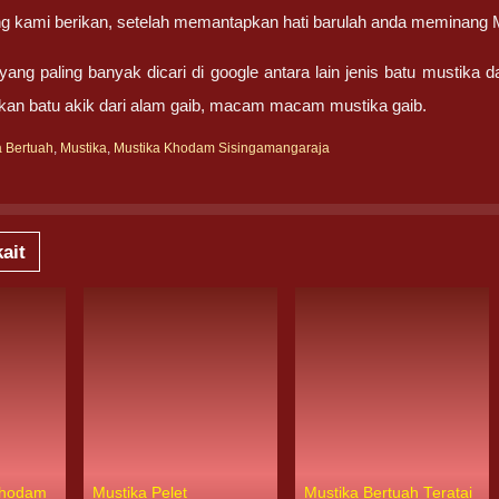
ng kami berikan, setelah memantapkan hati barulah anda meminang
ang paling banyak dicari di google antara lain jenis batu mustika 
an batu akik dari alam gaib, macam macam mustika gaib.
a Bertuah
,
Mustika
,
Mustika Khodam Sisingamangaraja
ait
Khodam
Mustika Pelet
Mustika Bertuah Teratai