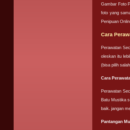
Gambar Foto P
foto yang sama
Penipuan Onli
Cara Peraw
Perawatan Sec
oleskan itu le
(bisa pilih sa
Cara Perawata
Perawatan Seca
Batu Mustika se
baik. jangan m
Pantangan Mu