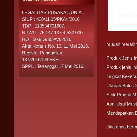
LEGALITAS PUSAKA DUNIA :
Mustika K
SIUP : 420/11.35/PK/VI/2016.
Sisingaman
TDP : 113534701607.
NPWP : 76.147.137.4-532.000.
HO : 503/IG/359/VI/2016.
mudah meraih t
Akta Notaris No. 10. 11 Mei 2016.
Register Pengadilan :
Produk Jenis i
137/2016/PN.SKH.
SPPL : Tertanggal 17 Mei 2016.
Produk jenis i
Tingkat Kekera
Ukuran Batu : 
Stok Produk M
Asal Usul Mus
Mendapatkan 
Jika anda berm