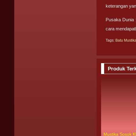
keterangan ya
Pusaka Dunia y
cara mendapatk
Tags:
Batu Mustik
Produk Terk
Mustika Sosok 