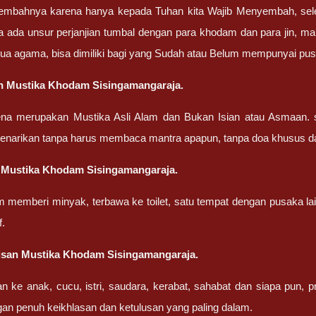
embahnya karena hanya kepada Tuhan kita Wajib Menyembah, sel
a ada unsur perjanjian tumbal dengan para khodam dan para jin, ma
ua agama, bisa dimiliki bagi yang Sudah atau Belum mempunyai pu
n Mustika Khodam Sisingamangaraja.
ena merupakan Mustika Asli Alam dan Bukan Isian atau Asmaan. 
penarikan tanpa harus membaca mantra apapun, tanpa doa khusus d
 Mustika Khodam Sisingamangaraja.
m memberi minyak, terbawa ke toilet, satu tempat dengan pusaka la
f.
isan Mustika Khodam Sisingamangaraja.
an ke anak, cucu, istri, saudara, kerabat, sahabat dan siapa pun,
gan penuh keikhlasan dan ketulusan yang paling dalam.