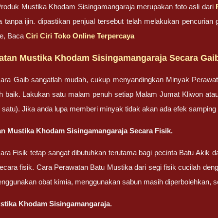
roduk Mustika Khodam Sisingamangaraja merupakan foto asli dari
 tanpa ijin. dipastikan penjual tersebut telah melakukan pencuri
ne, Baca
Ciri Ciri Toko Online Terpercaya
atan Mustika Khodam Sisingamangaraja Secara Gai
ara Gaib sangatlah mudah, cukup menyandingkan Minyak Perawa
bih baik. Lakukan satu malam penuh setiap Malam Jumat Kliwon ata
lah satu). Jika anda lupa memberi minyak tidak akan ada efek sampin
n Mustika Khodam Sisingamangaraja Secara Fisik.
ra Fisik tetap sangat dibutuhkan terutama bagi pecinta Batu Akik
cara fisik. Cara Perawatan Batu Mustika dari segi fisik cucilah dengan
enggunakan obat kimia, menggunakan sabun masih diperbolehkan, set
stika Khodam Sisingamangaraja.