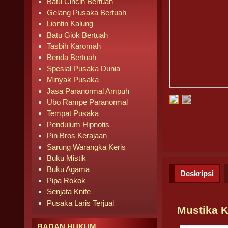
Batu Cincin Bertuah
Gelang Pusaka Bertuah
Liontin Kalung
Batu Giok Bertuah
Tasbih Karomah
Benda Bertuah
Spesial Pusaka Dunia
Minyak Pusaka
Jasa Paranormal Ampuh
Ubo Rampe Paranormal
Tempat Pusaka
Pendulum Hipnotis
Pin Bros Kerajaan
Sarung Warangka Keris
Buku Mistik
Buku Agama
Deskripsi
Pipa Rokok
Senjata Knife
Pusaka Laris Terjual
Mustika 
BADAN HUKUM