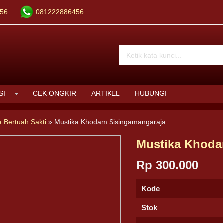
56
081222886456
SI
CEK ONGKIR
ARTIKEL
HUBUNGI
a Bertuah Sakti
»
Mustika Khodam Sisingamangaraja
Mustika Khoda
Rp 300.000
Kode
Stok