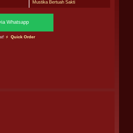
Mustika Bertuah Sakti
via Whatsapp
at!
Quick Order