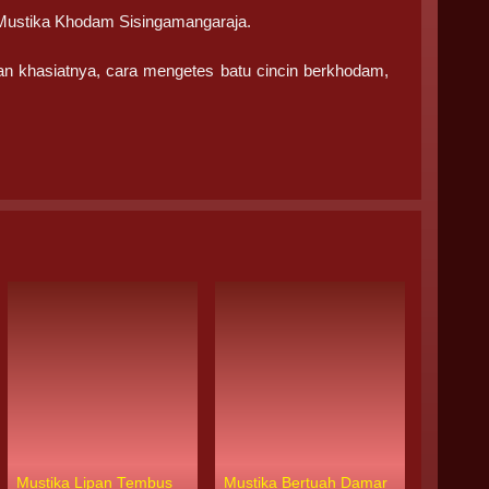
 Mustika Khodam Sisingamangaraja.
dan khasiatnya, cara mengetes batu cincin berkhodam,
Mustika Lipan Tembus
Mustika Bertuah Damar
Mustika