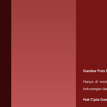
Gambar Foto 
Hanya di resi
kekurangan da
Hak Cipta Gam