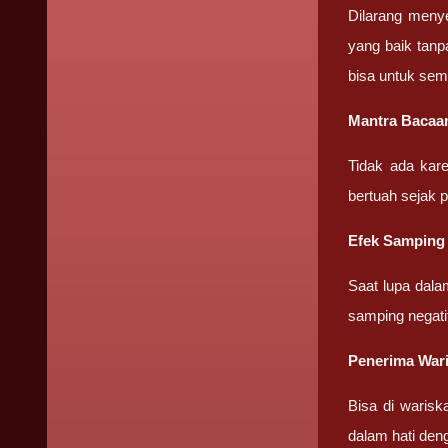
Dilarang meny
yang baik tanp
bisa untuk sem
Mantra Bacaa
Tidak ada kar
bertuah sejak 
Efek Samping
Saat lupa dala
samping negati
Penerima War
Bisa di warisk
dalam hati den