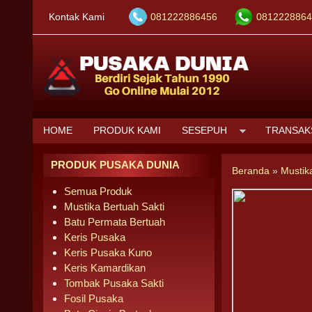
Kontak Kami
081222886456
0812228864
HOME
PRODUK KAMI
SESEPUH
TRANSAK
PRODUK PUSAKA DUNIA
Beranda
»
Mustik
Semua Produk
Mustika Bertuah Sakti
Batu Permata Bertuah
Keris Pusaka
Keris Pusaka Kuno
Keris Kamardikan
Tombak Pusaka Sakti
Fosil Pusaka