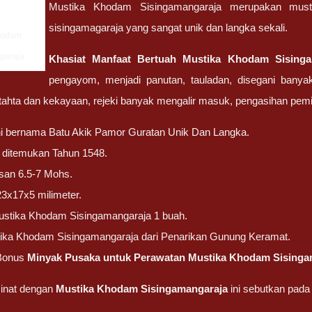
Mustika Khodam Sisingamangaraja merupakan must
sisingamagaraja yang sangat unik dan langka sekali.
hodam
garaja
Khasiat Manfaat Bertuah Mustika Khodam Sisinga
pengayom, menjadi panutan, tauladan, disegani bany
ahta dan kekayaan, rejeki banyak mengalir masuk, pengasihan pem
ni bernama Batu Akik Pamor Guratan Unik Dan Langka.
ni ditemukan Tahun 1548.
san 6.5-7 Mohs.
23x17x5 milimeter.
ustika Khodam Sisingamangaraja 1 buah.
tika Khodam Sisingamangaraja dari Penarikan Gunung Keramat.
Bonus
Minyak Pusaka untuk Perawatan Mustika Khodam Sisinga
inat dengan
Mustika Khodam Sisingamangaraja
ini sebutkan pad