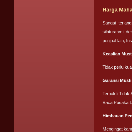
Harga Maha
Sangat terjan
silaturahmi d
penjual lain, I
Keaslian Mus
Tidak perlu ku
Garansi Must
Terbukti Tidak
Baca Pusaka D
Himbauan Pem
Mengingat kami