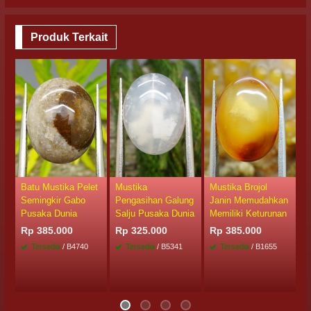
Produk Terkait
Batu Mustika Pelet
Mustika
Mustika Brojol
M
Semingkir Gabo
Pengasihan Galung
Janin Memudahkan
K
Pusaka Dunia
Salju Pusaka Dunia
Memiliki Keturunan
R
Rp 385.000
Rp 325.000
Rp 385.000
Tersedia
/ B4740
Tersedia
/ B5341
Tersedia
/ B1655