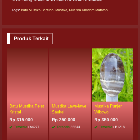
Tags:
Batu Mustika Bertuah
,
Mustika
,
Mustika Khodam Matatabi
Produk Terkait
Batu Mustika Pelet
Mustika Lawe-lawe
Mustika Punjer
M
Kristal
Saukel
Wibowo
E
A
Rp 315.000
Rp 250.000
Rp 350.000
R
Tersedia
/ A4277
Tersedia
/ 6544
Tersedia
/ B1218