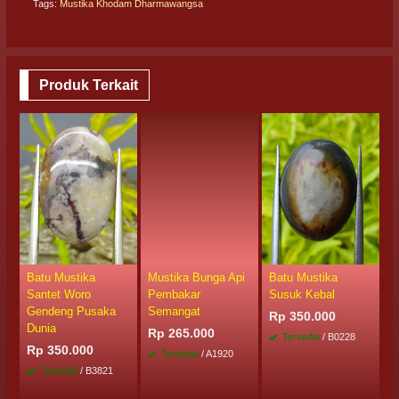
Tags:
Mustika Khodam Dharmawangsa
Produk Terkait
Batu Mustika
Mustika Bunga Api
Batu Mustika
B
Santet Woro
Pembakar
Susuk Kebal
M
Gendeng Pusaka
Semangat
Rp 350.000
R
Dunia
Rp 265.000
Tersedia
/ B0228
Rp 350.000
Tersedia
/ A1920
Tersedia
/ B3821