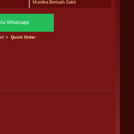
Mustika Bertuah Sakti
via Whatsapp
at!
Quick Order