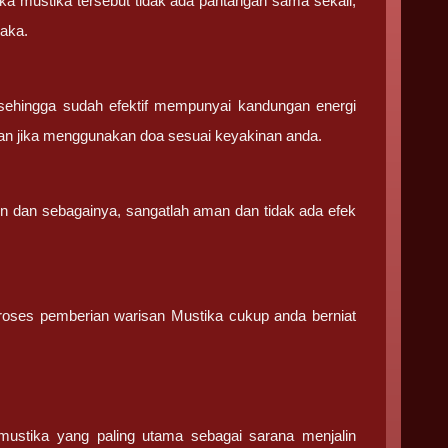
ka mustika tersebut tidak ada pantangan sama sekali,
saka.
sehingga sudah efektif mempunyai kandungan energi
an jika menggunakan doa sesuai keyakinan anda.
in dan sebagainya, sangatlah aman dan tidak ada efek
 proses pemberian warisan Mustika cukup anda berniat
stika yang paling utama sebagai sarana menjalin