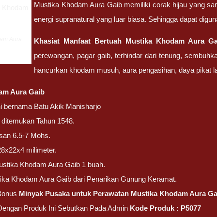
Mustika Khodam Aura Gaib memiliki corak hijau yang sang
energi supranatural yang luar biasa. Sehingga dapat digu
dam Aura
Khasiat Manfaat Bertuah Mustika Khodam Aura Ga
perewangan, pagar gaib, terhindar dari tenung, sembuhka
hancurkan khodam musuh, aura pengasihan, daya pikat la
am Aura Gaib
ni bernama Batu Akik Manisharjo
ni ditemukan Tahun 1548.
san 6.5-7 Mohs.
28x22x4 milimeter.
ustika Khodam Aura Gaib 1 buah.
tika Khodam Aura Gaib dari Penarikan Gunung Keramat.
Bonus
Minyak Pusaka untuk Perawatan Mustika Khodam Aura Ga
 Dengan Produk Ini Sebutkan Pada Admin
Kode Produk : P5077