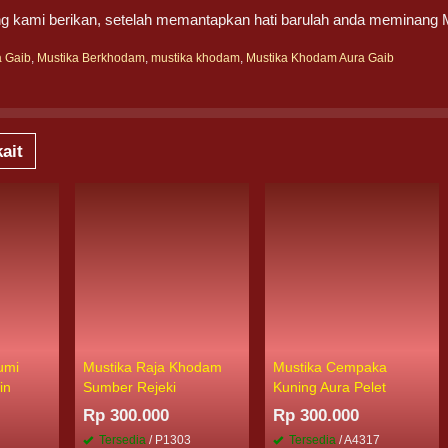
g kami berikan, setelah memantapkan hati barulah anda meminang
a Gaib
,
Mustika Berkhodam
,
mustika khodam
,
Mustika Khodam Aura Gaib
ait
umi
Mustika Raja Khodam
Mustika Cempaka
in
Sumber Rejeki
Kuning Aura Pelet
Rp 300.000
Rp 300.000
1
Tersedia
/ P1303
Tersedia
/ A4317