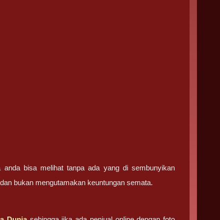
ga anda bisa melihat tanpa ada yang di sembunyikan
ma dan bukan mengutamakan keuntungan semata.
a Dunia
sehingga jika ada penjual online dengan foto