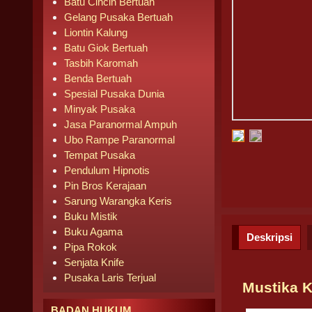
Batu Cincin Bertuah
Gelang Pusaka Bertuah
Liontin Kalung
Batu Giok Bertuah
Tasbih Karomah
Benda Bertuah
Spesial Pusaka Dunia
Minyak Pusaka
Jasa Paranormal Ampuh
Ubo Rampe Paranormal
Tempat Pusaka
Pendulum Hipnotis
Pin Bros Kerajaan
Sarung Warangka Keris
Buku Mistik
Buku Agama
Deskripsi
Pipa Rokok
Senjata Knife
Pusaka Laris Terjual
Mustika 
BADAN HUKUM