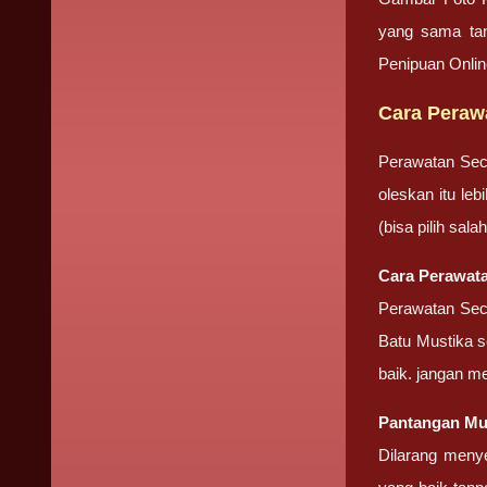
yang sama tan
Penipuan Onli
Cara Peraw
Perawatan Sec
oleskan itu le
(bisa pilih sa
Cara Perawata
Perawatan Seca
Batu Mustika se
baik. jangan m
Pantangan Mu
Dilarang meny