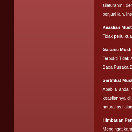
silaturahmi d
penjual lain, I
Keaslian Must
Tidak perlu ku
Garansi Must
Terbukti Tidak
Baca Pusaka D
Sertifikat Mu
Apabila anda 
keasliannya di
natural asli ala
Himbauan Pem
Mengingat kami