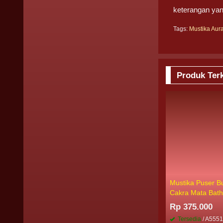
keterangan yan
Tags:
Mustika Aur
Produk Terk
Mustika Puser B
Cakra Mata Bath
Rp 375.000
Tersedia
/ A555