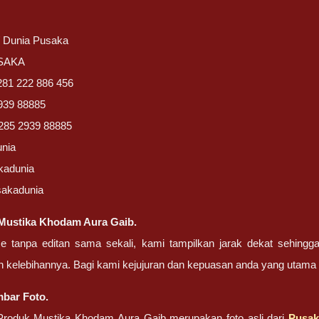
/ Dunia Pusaka
USAKA
281 222 886 456
939 88885
285 2939 88885
unia
kadunia
sakadunia
Mustika Khodam Aura Gaib.
ze tanpa editan sama sekali, kami tampilkan jarak dekat sehing
n kelebihannya. Bagi kami kejujuran dan kepuasan anda yang uta
bar Foto.
roduk Mustika Khodam Aura Gaib merupakan foto asli dari
Pusak