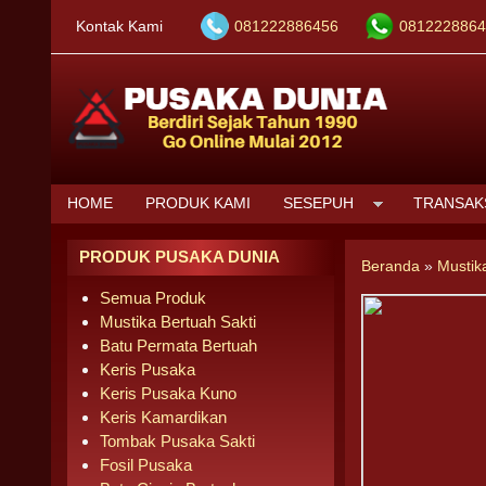
Kontak Kami
081222886456
0812228864
HOME
PRODUK KAMI
SESEPUH
TRANSAK
PRODUK PUSAKA DUNIA
Beranda
»
Mustik
Semua Produk
Mustika Bertuah Sakti
Batu Permata Bertuah
Keris Pusaka
Keris Pusaka Kuno
Keris Kamardikan
Tombak Pusaka Sakti
Fosil Pusaka