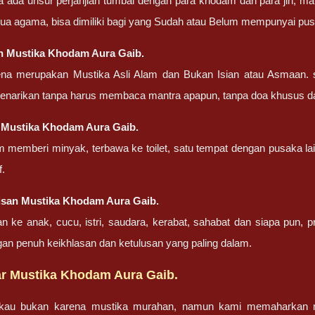
a ada unsur perjanjian tumbal dengan para khodam dan para jin, ma
ua agama, bisa dimiliki bagi yang Sudah atau Belum mempunyai pu
n Mustika Khodam Aura Gaib.
ena merupakan Mustika Asli Alam dan Bukan Isian atau Asmaan. 
penarikan tanpa harus membaca mantra apapun, tanpa doa khusus d
 Mustika Khodam Aura Gaib.
m memberi minyak, terbawa ke toilet, satu tempat dengan pusaka la
f.
isan Mustika Khodam Aura Gaib.
an ke anak, cucu, istri, saudara, kerabat, sahabat dan siapa pun,
gan penuh keikhlasan dan ketulusan yang paling dalam.
r Mustika Khodam Aura Gaib.
gkau bukan karena mustika murahan, namun kami memaharkan mu