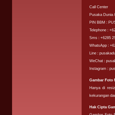
Call Center
Pusaka Dunia 
PIN BBM : P
Telephone : +6
Sms : +6285 2
WhatsApp : +6
Line : pusakad
WeChat : pusa
Instagram : pu
Gambar Foto 
Hanya di resi
kekurangan da
Hak Cipta Gam
Gambar Foto P