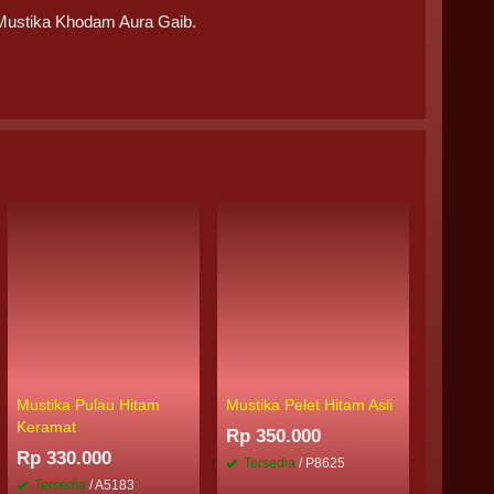
 Mustika Khodam Aura Gaib.
Mustika Pulau Hitam
Mustika Pelet Hitam Asli
Mustika 
Keramat
Alami
Rp 350.000
Rp 330.000
Rp 265
Tersedia
/ P8625
Tersedia
/ A5183
Tersed