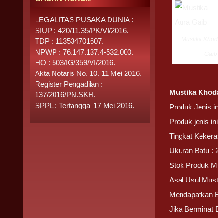
LEGALITAS PUSAKA DUNIA :
SIUP : 420/11.35/PK/VI/2016.
Mustika Kho
TDP : 113534701607.
NPWP : 76.147.137.4-532.000.
Gaib
HO : 503/IG/359/VI/2016.
Akta Notaris No. 10. 11 Mei 2016.
Register Pengadilan :
Mustika Khod
137/2016/PN.SKH.
SPPL : Tertanggal 17 Mei 2016.
Produk Jenis i
Produk jenis i
Tingkat Kekera
Ukuran Batu : 
Stok Produk M
Asal Usul Mus
Mendapatkan 
Jika Berminat