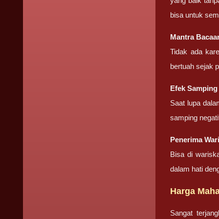
yang baik tanp
bisa untuk sem
Mantra Bacaa
Tidak ada kar
bertuah sejak 
Efek Samping
Saat lupa dala
samping negati
Penerima War
Bisa di warisk
dalam hati den
Harga Maha
Sangat terjan