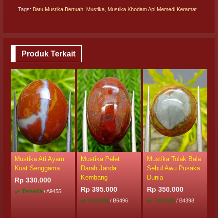
Tags:
Batu Mustika Bertuah
,
Mustika
,
Mustika Khodam Api Memedi Keramat
Produk Terkait
Mustika Ati Ayam
Mustika Pelet
Mustika Tolak Bala
M
Kuat Senggama
Darah Janda
Sebul Awu Pusaka
K
Kembang
Dunia
Rp 330.000
R
Rp 395.000
Rp 350.000
Tersedia
/ A9455
Tersedia
/ B6496
Tersedia
/ B4398