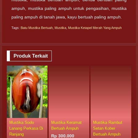
ampuh, mustika paling ampuh untuk pengasihan, mustika
paling ampuh di tanah jawa, kayu bertuah paling ampuh.
Tags:
Batu Mustika Bertuah
,
Mustika
,
Mustika Ketapel Merah Yang Ampuh
Produk Terkait
Mustika Sodo
Mustika Keramat
Mustika Rambut
M
Lanang Perkasa Di
Bertuah Ampuh
Setan Kober
G
Ranjang
Bertuah Ampuh
G
Rp 300.000