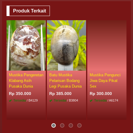
Produk Terkait
Mustika Pengeretan
Batu Mustika
Mustika Pengunci
M
Klabang Asih
Pelarisan Bodang
Jiwa Daya Pikat
G
Pusaka Dunia
Legi Pusaka Dunia
Sex
R
Rp 350.000
Rp 385.000
Rp 300.000
Tersedia
/ B4129
Tersedia
/ B3804
Tersedia
/ A6174