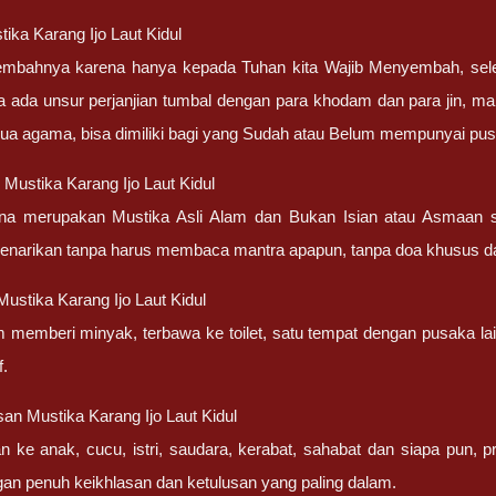
ika Karang Ijo Laut Kidul
embahnya karena hanya kepada Tuhan kita Wajib Menyembah, sel
a ada unsur perjanjian tumbal dengan para khodam dan para jin, ma
ua agama, bisa dimiliki bagi yang Sudah atau Belum mempunyai pu
Mustika Karang Ijo Laut Kidul
ena merupakan Mustika Asli Alam dan Bukan Isian atau Asmaan 
penarikan tanpa harus membaca mantra apapun, tanpa doa khusus d
ustika Karang Ijo Laut Kidul
m memberi minyak, terbawa ke toilet, satu tempat dengan pusaka la
f.
an Mustika Karang Ijo Laut Kidul
an ke anak, cucu, istri, saudara, kerabat, sahabat dan siapa pun,
gan penuh keikhlasan dan ketulusan yang paling dalam.