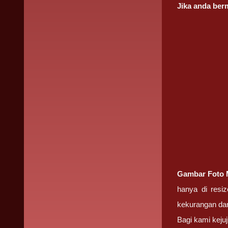
Jika anda be
Gambar Foto
hanya di resi
kekurangan dan
Bagi kami kej