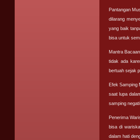
Pantangan Must
dilarang meny
yang baik tanp
bisa untuk sem
Mantra Bacaan 
tidak ada kar
bertuah sejak 
Efek Samping M
saat lupa dala
samping negati
Penerima Waris
bisa di warisk
dalam hati den