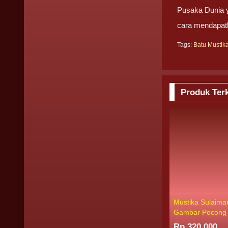
Pusaka Dunia ya
cara mendapatk
Tags:
Batu Mustik
Produk Terk
Mustika Sulaim
Gambar Pocong
Rp 320.000