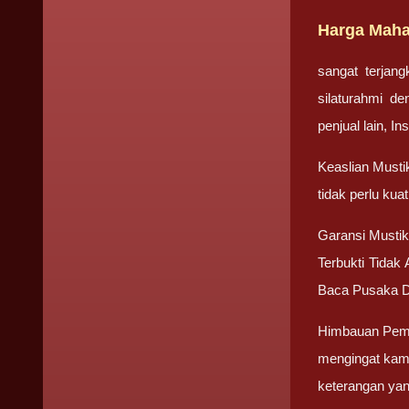
Harga Mahar
sangat terjan
silaturahmi d
penjual lain, I
Keaslian Mustik
tidak perlu ku
Garansi Mustika
Terbukti Tidak
Baca Pusaka D
Himbauan Pembe
mengingat kami
keterangan yan