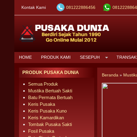
Kontak Kami
081222886456
0812228864
HOME
PRODUK KAMI
SESEPUH
TRANSAK
PRODUK PUSAKA DUNIA
Beranda
»
Mustik
Semua Produk
Mustika Bertuah Sakti
Batu Permata Bertuah
Keris Pusaka
Keris Pusaka Kuno
Keris Kamardikan
Tombak Pusaka Sakti
Fosil Pusaka