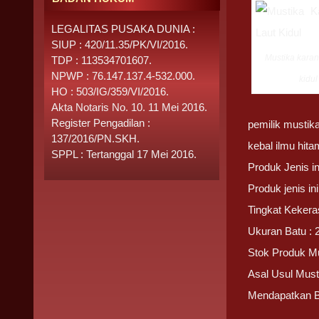
LEGALITAS PUSAKA DUNIA :
SIUP : 420/11.35/PK/VI/2016.
Mustika karang
TDP : 113534701607.
NPWP : 76.147.137.4-532.000.
kidul
HO : 503/IG/359/VI/2016.
Akta Notaris No. 10. 11 Mei 2016.
Register Pengadilan :
pemilik mustika
137/2016/PN.SKH.
kebal ilmu hita
SPPL : Tertanggal 17 Mei 2016.
Produk Jenis i
Produk jenis i
Tingkat Kekera
Ukuran Batu : 
Stok Produk Mu
Asal Usul Must
Mendapatkan 