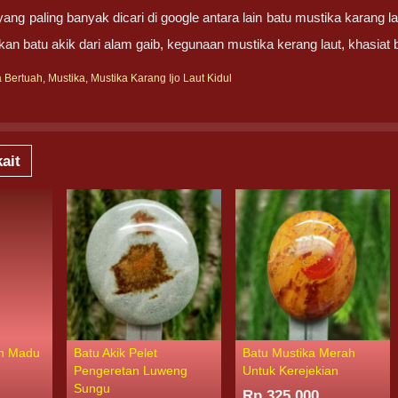
ng paling banyak dicari di google antara lain batu mustika karang l
an batu akik dari alam gaib, kegunaan mustika kerang laut, khasiat 
a Bertuah
,
Mustika
,
Mustika Karang Ijo Laut Kidul
ait
an Madu
Batu Akik Pelet
Batu Mustika Merah
Pengeretan Luweng
Untuk Kerejekian
Sungu
Rp 325.000