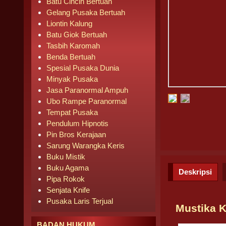
Batu Cincin Bertuah
Gelang Pusaka Bertuah
Liontin Kalung
Batu Giok Bertuah
Tasbih Karomah
Benda Bertuah
Spesial Pusaka Dunia
Minyak Pusaka
Jasa Paranormal Ampuh
Ubo Rampe Paranormal
Tempat Pusaka
Pendulum Hipnotis
Pin Bros Kerajaan
Sarung Warangka Keris
Buku Mistik
Buku Agama
Deskripsi
Pipa Rokok
Senjata Knife
Pusaka Laris Terjual
Mustika K
BADAN HUKUM