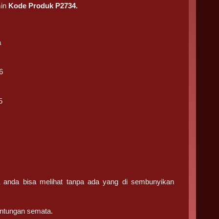
min
Kode Produk P2734.
a
6
5
ga anda bisa melihat tanpa ada yang di sembunyikan
ntungan semata.