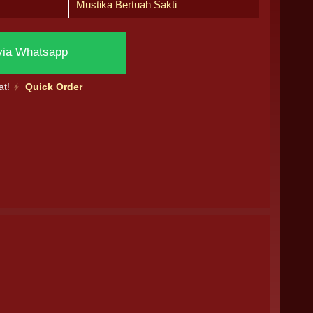
Mustika Bertuah Sakti
via Whatsapp
at!
Quick Order