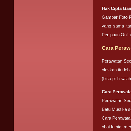
Hak Cipta Gam
Gambar Foto Pr
yang sama tan
Penipuan Onli
Cara Perawa
Perawatan Sec
oleskan itu le
(bisa pilih sa
Cara Perawata
Perawatan Seca
Batu Mustika se
Cara Perawatan 
obat kimia, me