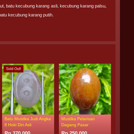
aut, batu kecubung karang asli, kecubung karang palsu,
batu kecubung karang putih.
Sold Out!
Batu Mustika Judi Angka
Mustika Pelarisan
Mustika
8 Hoki Diri Asli
Dagang Pasar
Sengkol
Rp 370.000
Rp 250.000
Rp 285