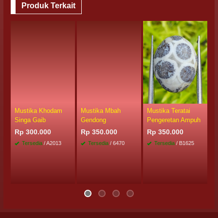
Produk Terkait
Mustika Khodam
Mustika Mbah
Mustika Teratai
M
Singa Gaib
Gendong
Pengeretan Ampuh
R
Rp 300.000
Rp 350.000
Rp 350.000
R
Tersedia
/ A2013
Tersedia
/ 6470
Tersedia
/ B1625