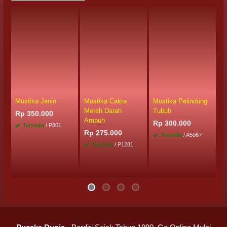
Mustika Janin
Mustika Cakra
Mustika Pelindung
M
Merah Darah
Tubuh
W
Rp 350.000
Ampuh
J
Rp 300.000
Tersedia
/ P801
Rp 275.000
R
Tersedia
/ A5067
Tersedia
/ P1281