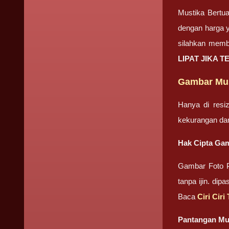
Mustika Bertua
dengan harga y
silahkan memb
LIPAT JIKA T
Gambar Must
Hanya di resi
kekurangan da
Hak Cipta Gam
Gambar Foto P
tanpa ijin. di
Baca
Ciri Cir
Pantangan Mus