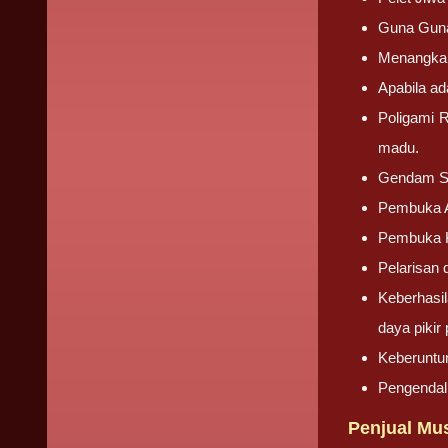
Guna Guna
Menangkal
Apabila ad
Poligami 
madu.
Gendam S
Pembuka Au
Pembuka K
Pelarisan 
Keberhasi
daya pikir
Keberuntu
Pengendali
Penjual Mus