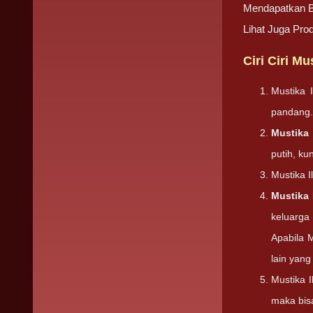
Mendapatkan 
Lihat Juga Pro
Ciri Ciri M
Mustika 
pandang
Mustika
putih, ku
Mustika I
Mustika 
keluarga
Apabila M
lain yang
Mustika 
maka bisa