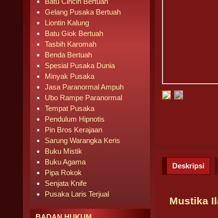
Batu Cincin Bertuah
Gelang Pusaka Bertuah
Liontin Kalung
Batu Giok Bertuah
Tasbih Karomah
Benda Bertuah
Spesial Pusaka Dunia
Minyak Pusaka
Jasa Paranormal Ampuh
Ubo Rampe Paranormal
Tempat Pusaka
Pendulum Hipnotis
Pin Bros Kerajaan
Sarung Warangka Keris
Buku Mistik
Buku Agama
Deskripsi
Pipa Rokok
Senjata Knife
Pusaka Laris Terjual
Mustika I
BADAN HUKUM