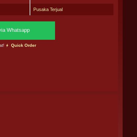
Pusaka Terjual
via Whatsapp
at!
Quick Order