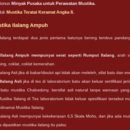
Bonus
Minyak Pusaka untuk Perawatan Mustika.
duk
Mustika Teratai Keramat Angka 8
.
ustika Ilalang Ampuh
Ilalang terdapat dua jenis pertama batunya bening tembus pandan
.
 Ilalang Ampuh mempunyai serat seperti Rumput Ilalang
, arah s
ning, coklat, coklat kemerahan.
lalang Asli jika di bakar/disulut api tidak akan meleleh, sifat batu dan 
Ilalang Asli
jika di tes di laboratorium batu akan keluar sertifikasi j
 batu mustika Chalcedony, bersifat asli natural tanpa warnaan yan
ustika Ilalang di Tes laboratorium tidak keluar spesifikasi tersebut 
 dinamai Mustika Ilalang.
Ilalang Asli mempunyai kekekerasan 6,5 Skala Mohs, dan jika ada mu
 dipastikan mustika ilalang itu palsu.