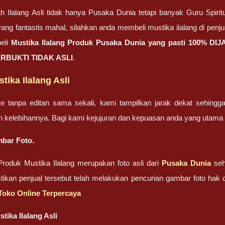
h Ilalang Asli tidak hanya Pusaka Dunia tetapi banyak Guru Spirit
ang fantastis mahal, silahkan anda membeli mustika ilalang di penj
eli
Mustika Ilalang Produk Pusaka Dunia yang pasti 100% DI
ERBUKTI TIDAK ASLI
.
ika Ilalang Asli
ze tanpa editan sama sekali, kami tampilkan jarak dekat sehing
n kelebihannya. Bagi kami kejujuran dan kepuasan anda yang uta
bar Foto.
roduk Mustika Ilalang merupakan foto asli dari
Pusaka Dunia
seh
pastikan penjual tersebut telah melakukan pencurian gambar foto ha
i Toko Online Terpercaya
tika Ilalang Asli