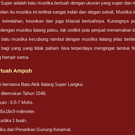
g Super adalah batu mustika bertuah dengan ukuran yang super dan m
elain itu mustika ini terlihat sangat indah dan elegan sekali. Mustika 
a keindahan, keunikan dan juga khasiat bertuahnya. Kurangnya
u dengan mustika ilalang palsu, tak sedikit pula penjual menamakan
 batu mustika kecubung rambut dengan mustika ilalang jelas berbed
 bagi yang yang tidak paham bisa terperdaya mengingat bentuk f
g hampir sama.
rtuah Ampuh
ni bernama Batu Akik Ilalang Super Langka.
ni ditemukan Tahun 1548.
san : 6.5-7 Mohs.
35x18x9 milimeter.
stika 1 buah.
ika dari Penarikan Gunung Keramat.