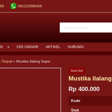
56
081222886456
SI
CEK ONGKIR
ARTIKEL
HUBUNGI
 Terjual
»
Mustika Ilalang Super
Sold Out!
Mustika Ilalan
Rp 400.000
Kode
Stok