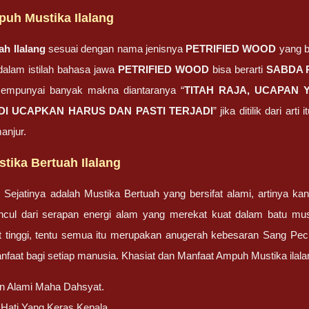
puh Mustika Ilalang
ah Ilalang
sesuai dengan nama jenisnya
PETRIFIED WOOD
yang b
dalam istilah bahasa jawa
PETRIFIED WOOD
bisa berarti
SABDA 
mempunyai banyak makna diantaranya “
TITAH RAJA, UCAPAN
DI UCAPKAN HARUS DAN PASTI TERJADI
” jika ditilik dari ar
manjur.
tika Bertuah Ilalang
g Sejatinya adalah Mustika Bertuah yang bersifat alami, artinya ka
uncul dari serapan energi alam yang merekat kuat dalam batu mus
gkat tinggi, tentu semua itu merupakan anugerah kebesaran Sang P
aat bagi setiap manusia. Khasiat dan Manfaat Ampuh Mustika ilalan
n Alami Maha Dahsyat.
 Hati Yang Keras Kepala.