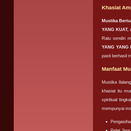
Khasiat Am
Mustika Bertu
YANG KUAT,
Ratu sendiri 
YANG YANG 
pasti berhasil 
Manfaat Mus
Mustika Ilalan
khasiat itu m
spiritiual tin
mempunyai manf
Pengasiha
Pelet Jiwa