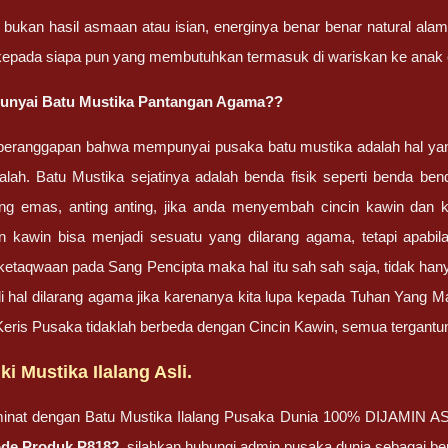
g bukan hasil asmaan atau isian, energinya benar benar natural alam
 kepada siapa pun yang membutuhkan termasuk di wariskan ke anak
nyai Batu Mustika Pantangan Agama??
eranggapan bahwa mempunyai pusaka batu mustika adalah hal yang d
alah. Batu Mustika sejatinya adalah benda fisik seperti benda bend
ung emas, anting anting, jika anda menyembah cincin kawin d
n kawin bisa menjadi sesuatu yang dilarang agama, tetapi apabi
etaqwaan pada Sang Pencipta maka hal itu sah sah saja, tidak han
hal dilarang agama jika karenanya kita lupa kepada Tuhan Yang Ma
Keris Pusaka tidaklah berbeda dengan Cincin Kawin, semua tergant
ki Mustika Ilalang Asli.
rminat dengan Batu Mustika Ilalang Pusaka Dunia 100% DIJAM
de Produk P8182,
silahkan hubungi admin pusaka dunia sebagai ber