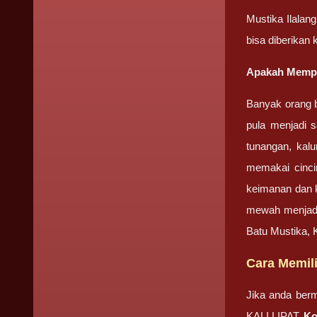
Mustika Ilalan
bisa diberikan
Apakah Mempu
Banyak orang b
pula menjadi s
tunangan, kal
memakai cinci
keimanan dan k
mewah menjadi 
Batu Mustika, 
Cara Memili
Jika anda be
KALI LIPAT,
Ko