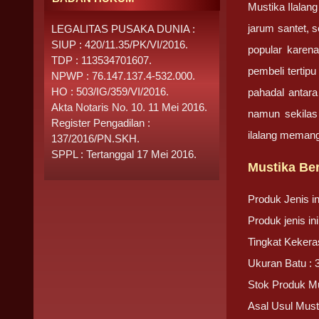
Mustika Ilalan
jarum santet, s
LEGALITAS PUSAKA DUNIA :
SIUP : 420/11.35/PK/VI/2016.
popular karen
TDP : 113534701607.
pembeli tertip
NPWP : 76.147.137.4-532.000.
HO : 503/IG/359/VI/2016.
pahadal antara
Akta Notaris No. 10. 11 Mei 2016.
namun sekilas
Register Pengadilan :
ilalang meman
137/2016/PN.SKH.
SPPL : Tertanggal 17 Mei 2016.
Mustika Be
Produk Jenis i
Produk jenis i
Tingkat Kekera
Ukuran Batu : 
Stok Produk Mu
Asal Usul Must