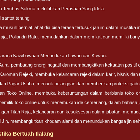
 Tembus Sukma meluluhkan Perasaan Sang Idola.
 santet tenung
a musuh berniat jahat dia bisa terasa tertusuk jarum dalam mustika in
Raja, Poliandri Ratu, memudahkan dalam memikat dan memiliki bany
arana Kawibawaan Menundukan Lawan dan Kawan.
ra, pembuang energi negatif dan membangkitkan kekuatan positif da
aromah Rejeki, membuka kelancaran rejeki dalam karir, bisnis dan 
dan Pagar Usaha, menarik pelanggan dan memberikan proteksi gaib 
lan Toko Online, membuka keberuntungan dalam berbisnis toko o
 pemilik toko online untuk menemukan ide cemerlang, dalam bahasa 
ngan Titah Raja, kelancaran dan kesuksesan dalam jabatan, memuda
 Jin, membangkitkan khodam alami dan menundukan bangsa jin sehing
tika Bertuah Ilalang