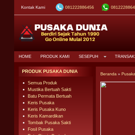
Kontak Kami
081222886456
0812228864
HOME
PRODUK KAMI
SESEPUH
TRANSAK
PRODUK PUSAKA DUNIA
Beranda
»
Pusaka
Semua Produk
Mustika Bertuah Sakti
Batu Permata Bertuah
Keris Pusaka
Keris Pusaka Kuno
Keris Kamardikan
Tombak Pusaka Sakti
Fosil Pusaka