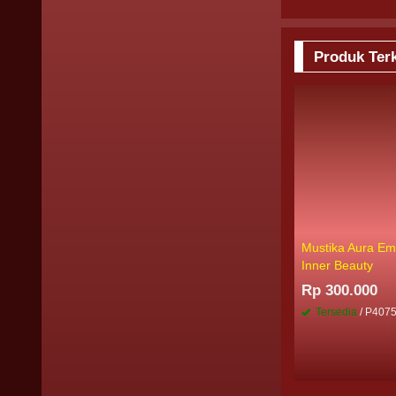
Produk Terk
Mustika Aura E
Inner Beauty
Rp 300.000
Tersedia
/ P407