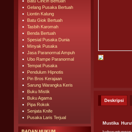
Batu Cincin Bertuah
Gelang Pusaka Bertuah
Liontin Kalung
Batu Giok Bertuah
Tasbih Karomah
Benda Bertuah
Spesial Pusaka Dunia
Minyak Pusaka
Jasa Paranormal Ampuh
Ubo Rampe Paranormal
Tempat Pusaka
Pendulum Hipnotis
Pin Bros Kerajaan
Sarung Warangka Keris
Buku Mistik
Buku Agama
Deskripsi
Pipa Rokok
Senjata Knife
Pusaka Laris Terjual
Mustika Huru
BADAN HUKUM
keberuntungan