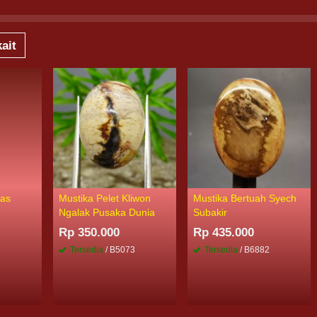
ait
mas
Mustika Pelet Kliwon
Mustika Bertuah Syech
Ngalak Pusaka Dunia
Subakir
Rp 350.000
Rp 435.000
5
Tersedia
/ B5073
Tersedia
/ B6882