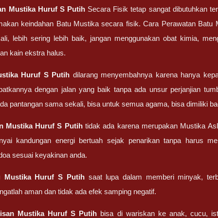
tan
Mustika Huruf S Putih
Secara Fisik tetap sangat dibutuhkan te
akan keindahan Batu Mustika secara fisik. Cara Perawatan Batu Must
ali, lebih sering lebih baik, jangan menggunakan obat kimia, me
an kain ekstra halus.
stika Huruf S Putih
dilarang menyembahnya karena hanya kepad
atkannya dengan jalan yang baik tanpa ada unsur perjanjian tum
 ada pantangan sama sekali, bisa untuk semua agama, bisa dimiliki
an
Mustika Huruf S Putih
tidak ada karena merupakan Mustika Asl
nyai kandungan energi bertuah sejak penarikan tanpa harus m
oa sesuai keyakinan anda.
g
Mustika Huruf S Putih
saat lupa dalam memberi minyak, terb
ngatlah aman dan tidak ada efek samping negatif.
risan
Mustika Huruf S Putih
bisa di wariskan ke anak, cucu, ist