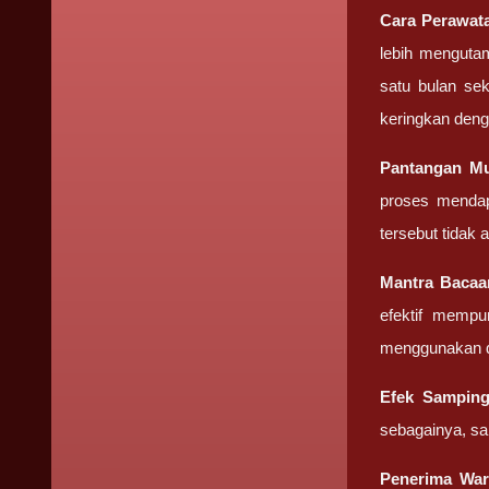
Cara Perawa
lebih mengutam
satu bulan sek
keringkan deng
Pantangan
Mu
proses mendap
tersebut tidak
Mantra Baca
efektif mempu
menggunakan d
Efek Sampin
sebagainya, sa
Penerima Wa