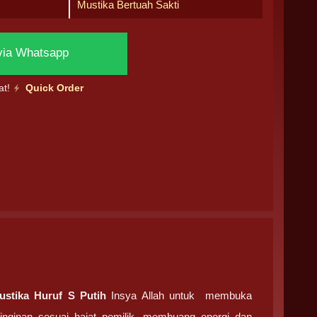
Mustika Bertuah Sakti
via Whatsapp
at!
Quick Order
ustika Huruf S Putih
Insya Allah untuk membuka
inginan sesuai hajat pemilik, membuang energi dan