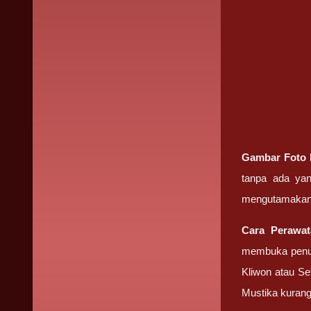
Gambar Foto
tanpa ada ya
mengutamakan
Cara Perawa
membuka penut
Kliwon atau Se
Mustika kuran