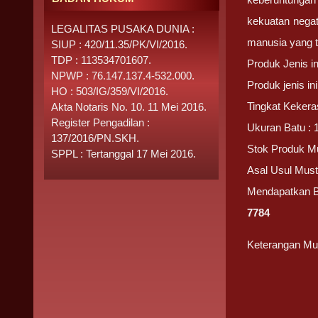
kekuatan negat
LEGALITAS PUSAKA DUNIA :
manusia yang t
SIUP : 420/11.35/PK/VI/2016.
TDP : 113534701607.
Produk Jenis i
NPWP : 76.147.137.4-532.000.
Produk jenis i
HO : 503/IG/359/VI/2016.
Tingkat Kekera
Akta Notaris No. 10. 11 Mei 2016.
Register Pengadilan :
Ukuran Batu : 
137/2016/PN.SKH.
Stok Produk Mu
SPPL : Tertanggal 17 Mei 2016.
Asal Usul Must
Mendapatkan 
7784
Keterangan Mus