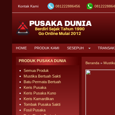
Kontak Kami
081222886456
0812228864
HOME
PRODUK KAMI
SESEPUH
TRANSAK
PRODUK PUSAKA DUNIA
Beranda
»
Mustik
Semua Produk
Mustika Bertuah Sakti
Batu Permata Bertuah
Keris Pusaka
Keris Pusaka Kuno
Keris Kamardikan
Tombak Pusaka Sakti
Fosil Pusaka