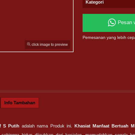
Kategori
Pesan 
Pemesanan yang lebih cep
click image to preview
Info Tambahan
f S Putih
adalah nama Produk ini.
Khasiat Manfaat Bertuah M
 sehingga hidup dijauhkan dari kesialan, memudahkan segala ke