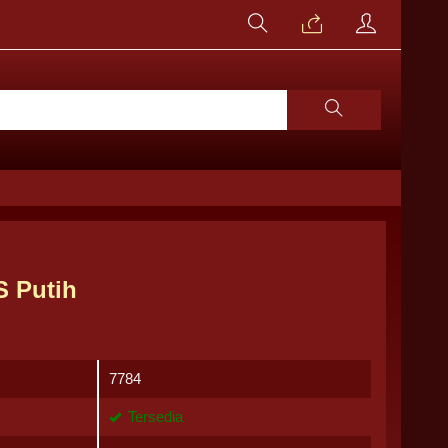
S Putih
7784
Tersedia