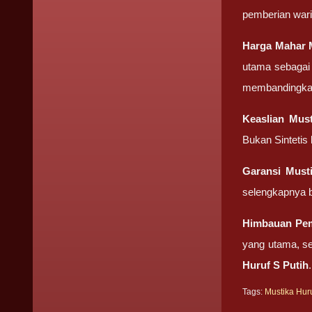
pemberian wari
Harga Mahar
utama sebagai 
membandingkan 
Keaslian
Must
Bukan Sintetis
Garansi
Must
selengkapnya b
Himbauan Pe
yang utama, se
Huruf S Putih
.
Tags:
Mustika Huru