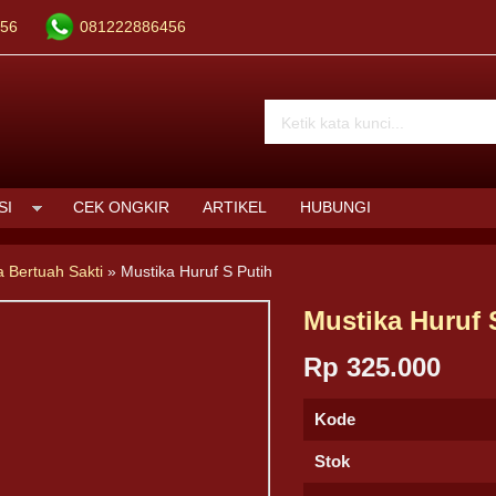
56
081222886456
SI
CEK ONGKIR
ARTIKEL
HUBUNGI
a Bertuah Sakti
»
Mustika Huruf S Putih
Mustika Huruf 
Rp 325.000
Kode
Stok