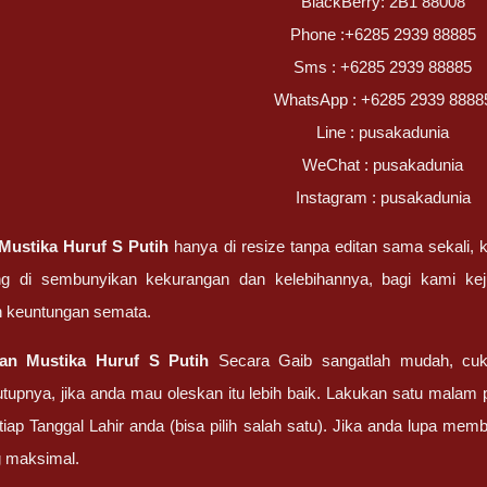
BlackBerry: 2B1 88008
Phone :+6285 2939 88885
Sms : +6285 2939 88885
WhatsApp : +6285 2939 8888
Line : pusakadunia
WeChat : pusakadunia
Instagram : pusakadunia
Mustika Huruf S Putih
hanya di resize tanpa editan sama sekali, 
ng di sembunyikan kekurangan dan kelebihannya, bagi kami k
 keuntungan semata.
tan
Mustika Huruf S Putih
Secara Gaib sangatlah mudah, cu
upnya, jika anda mau oleskan itu lebih baik. Lakukan satu malam
tiap Tanggal Lahir anda (bisa pilih salah satu). Jika anda lupa me
g maksimal.