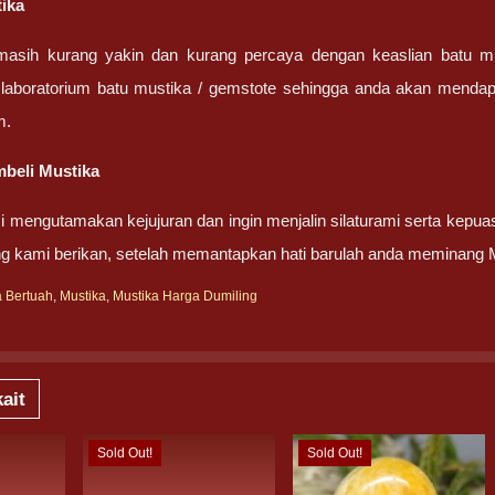
tika
masih kurang yakin dan kurang percaya dengan keaslian batu m
 laboratorium batu mustika / gemstote sehingga anda akan mendapa
m.
beli Mustika
 mengutamakan kejujuran dan ingin menjalin silaturami serta kepua
g kami berikan, setelah memantapkan hati barulah anda meminang 
a Bertuah
,
Mustika
,
Mustika Harga Dumiling
ait
Sold Out!
Sold Out!