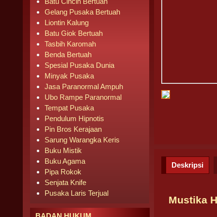
Batu Cincin Bertuah
Gelang Pusaka Bertuah
Liontin Kalung
Batu Giok Bertuah
Tasbih Karomah
Benda Bertuah
Spesial Pusaka Dunia
Minyak Pusaka
Jasa Paranormal Ampuh
Ubo Rampe Paranormal
Tempat Pusaka
Pendulum Hipnotis
Pin Bros Kerajaan
Sarung Warangka Keris
Buku Mistik
Buku Agama
Deskripsi
Pipa Rokok
Senjata Knife
Pusaka Laris Terjual
Mustika H
BADAN HUKUM