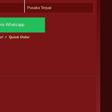
Pusaka Terjual
via Whatsapp
at!
Quick Order