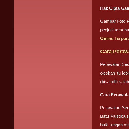
Hak Cipta Gam
Gambar Foto Pr
penjual terseb
Online Terper
Cara Peraw
Perawatan Sec
oleskan itu le
(bisa pilih sa
Cara Perawata
Perawatan Seca
Batu Mustika se
baik. jangan m