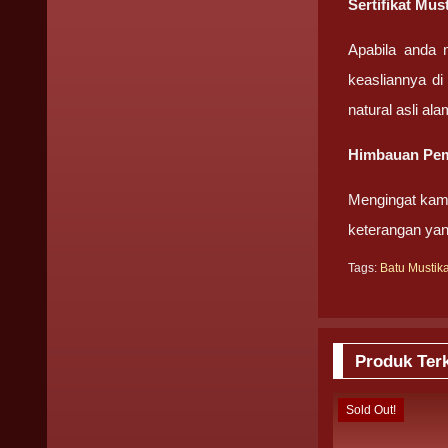
Sertifikat Mus
Apabila anda 
keasliannya di
natural asli ala
Himbauan Pem
Mengingat kami
keterangan yan
Tags:
Batu Mustik
Produk Terk
Sold Out!