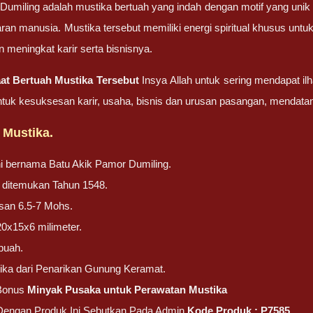
Dumiling adalah mustika bertuah yang indah dengan motif yang unik 
n manusia. Mustika tersebut memiliki energi spiritual khusus unt
 meningkat karir serta bisnisnya.
at Bertuah Mustika Tersebut
Insya Allah untuk sering mendapat i
ntuk kesuksesan karir, usaha, bisnis dan urusan pasangan, mendata
 Mustika.
ni bernama Batu Akik Pamor Dumiling.
ni ditemukan Tahun 1548.
san 6.5-7 Mohs.
20x15x6 milimeter.
buah.
ika dari Penarikan Gunung Keramat.
Bonus
Minyak Pusaka untuk Perawatan Mustika
 Dengan Produk Ini Sebutkan Pada Admin
Kode Produk : P7585.