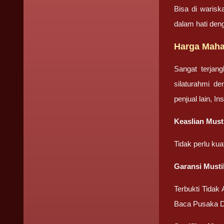
Bisa di warisk
dalam hati den
Harga Maha
Sangat terjan
silaturahmi d
penjual lain, I
Keaslian Must
Tidak perlu ku
Garansi Musti
Terbukti Tidak
Baca Pusaka D