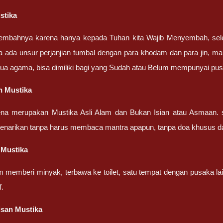
stika
embahnya karena hanya kepada Tuhan kita Wajib Menyembah, sel
a ada unsur perjanjian tumbal dengan para khodam dan para jin, ma
ua agama, bisa dimiliki bagi yang Sudah atau Belum mempunyai pu
n Mustika
ena merupakan Mustika Asli Alam dan Bukan Isian atau Asmaan. 
penarikan tanpa harus membaca mantra apapun, tanpa doa khusus d
 Mustika
m memberi minyak, terbawa ke toilet, satu tempat dengan pusaka la
f.
isan Mustika