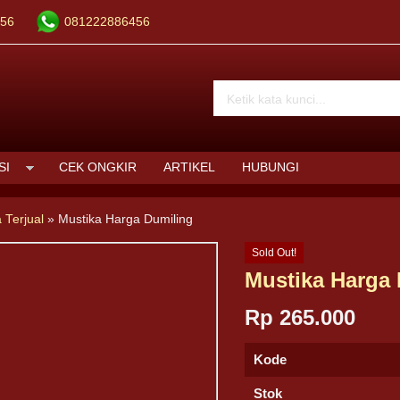
56
081222886456
SI
CEK ONGKIR
ARTIKEL
HUBUNGI
 Terjual
»
Mustika Harga Dumiling
Sold Out!
Mustika Harga
Rp 265.000
Kode
Stok