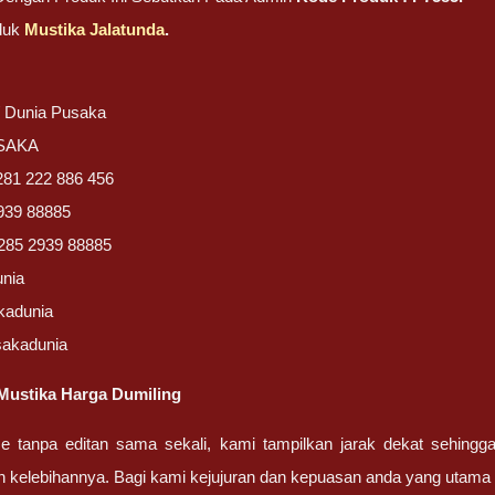
duk
Mustika Jalatunda
.
/ Dunia Pusaka
USAKA
281 222 886 456
939 88885
285 2939 88885
unia
kadunia
sakadunia
Mustika Harga Dumiling
ze tanpa editan sama sekali, kami tampilkan jarak dekat sehing
n kelebihannya. Bagi kami kejujuran dan kepuasan anda yang uta