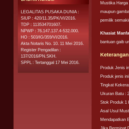
Mustika Harga 
maupun gambara
LEGALITAS PUSAKA DUNIA :
SIUP : 420/11.35/PK/VI/2016.
pemilik semakin
TDP : 113534701607.
NPWP : 76.147.137.4-532.000.
Khasiat Manfa
HO : 503/IG/359/VI/2016.
bantuan gaib u
Akta Notaris No. 10. 11 Mei 2016.
Register Pengadilan :
Keterangan
137/2016/PN.SKH.
SPPL : Tertanggal 17 Mei 2016.
Produk Jenis i
Produk jenis i
Tingkat Kekera
Ukuran Batu : 
Stok Produk 1 
Asal Usul Must
Mendapatkan 
Jika Berminat