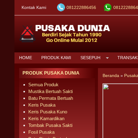
Kontak Kami
081222886456
0812228864
HOME
PRODUK KAMI
SESEPUH
TRANSAK
PRODUK PUSAKA DUNIA
Beranda
»
Pusaka
Semua Produk
Mustika Bertuah Sakti
Batu Permata Bertuah
Keris Pusaka
Keris Pusaka Kuno
Keris Kamardikan
Tombak Pusaka Sakti
Fosil Pusaka