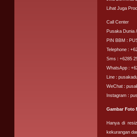
Lihat Juga Pro
Call Center
Pusaka Dunia 
PIN BBM : P
Telephone : +6
Sms : +6285 2
WhatsApp : +6
Line : pusakad
WeChat : pusa
Instagram : pu
Gambar Foto 
Hanya di resi
kekurangan da