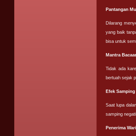
Pantangan Mu
Dilarang meny
yang baik tanp
bisa untuk sem
Mantra Bacaa
Tidak ada kar
bertuah sejak 
Efek Samping
Saat lupa dala
samping negati
Penerima War