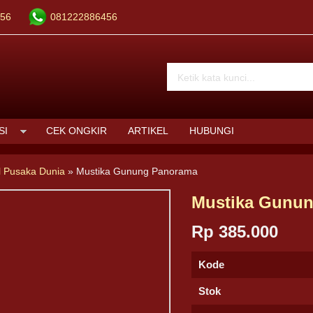
56
081222886456
SI
CEK ONGKIR
ARTIKEL
HUBUNGI
l Pusaka Dunia
»
Mustika Gunung Panorama
Mustika Gunu
Rp 385.000
Kode
Stok