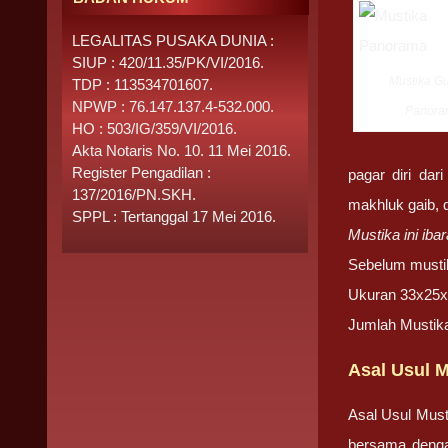
LEGALITAS PUSAKA DUNIA :
SIUP : 420/11.35/PK/VI/2016.
Mustika G
TDP : 113534701607.
NPWP : 76.147.137.4-532.000.
Panora
HO : 503/IG/359/VI/2016.
Akta Notaris No. 10. 11 Mei 2016.
Register Pengadilan :
pagar diri da
137/2016/PN.SKH.
makhluk gaib, 
SPPL : Tertanggal 17 Mei 2016.
Mustika ini ib
Sebelum mustik
Ukuran 33x25x6
Jumlah Mustik
Asal Usul 
Asal Usul Must
bersama dengan