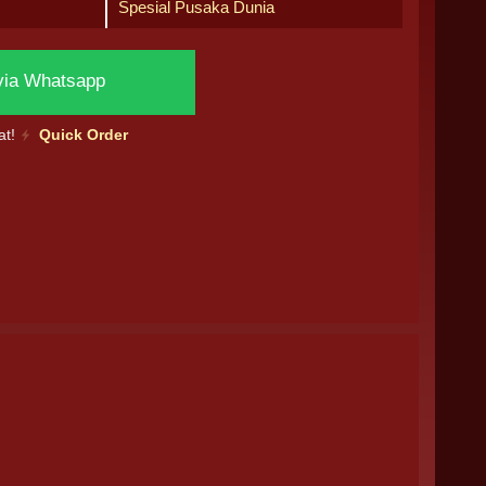
Spesial Pusaka Dunia
via Whatsapp
at!
Quick Order