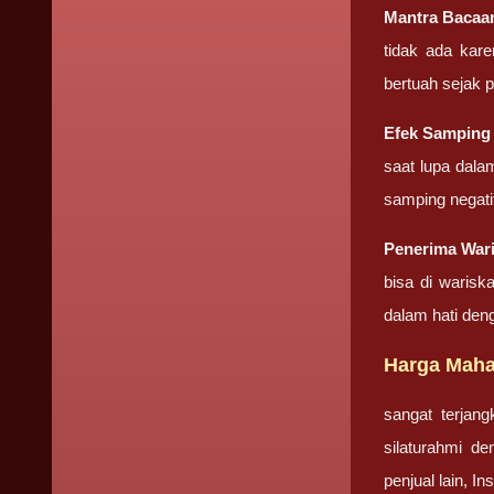
Mantra Baca
tidak ada kar
bertuah sejak 
Efek Sampin
saat lupa dala
samping negati
Penerima War
bisa di warisk
dalam hati den
Harga Maha
sangat terjan
silaturahmi d
penjual lain, I