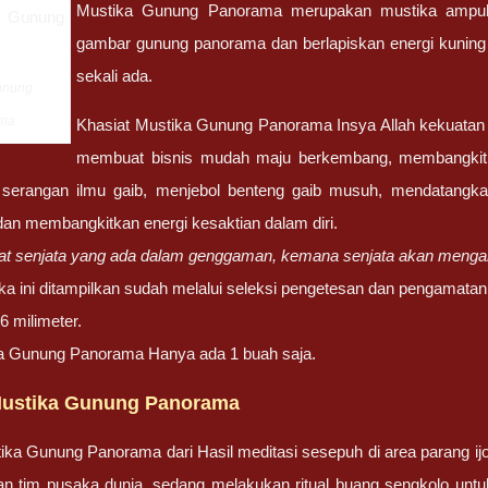
Mustika Gunung Panorama merupakan mustika ampuh 
gambar gunung panorama dan berlapiskan energi kuning 
sekali ada.
unung
ma
Khasiat Mustika Gunung Panorama Insya Allah kekuatan sp
membuat bisnis mudah maju berkembang, membangkitka
ri serangan ilmu gaib, menjebol benteng gaib musuh, mendatan
dan membangkitkan energi kesaktian dalam diri.
arat senjata yang ada dalam genggaman, kemana senjata akan mengara
a ini ditampilkan sudah melalui seleksi pengetesan dan pengamatan
 milimeter.
a Gunung Panorama Hanya ada 1 buah saja.
Mustika Gunung Panorama
ika Gunung Panorama dari Hasil meditasi sesepuh di area parang ijo,
 tim pusaka dunia, sedang melakukan ritual buang sengkolo untuk