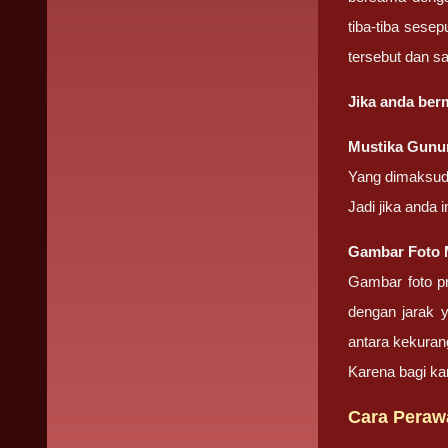
tiba-tiba sese
tersebut dan 
Jika anda be
Mustika Gunu
Yang dimaksud 
Jadi jika anda 
Gambar Foto
Gambar foto pr
dengan jarak 
antara kekuran
Karena bagi ka
Cara Peraw