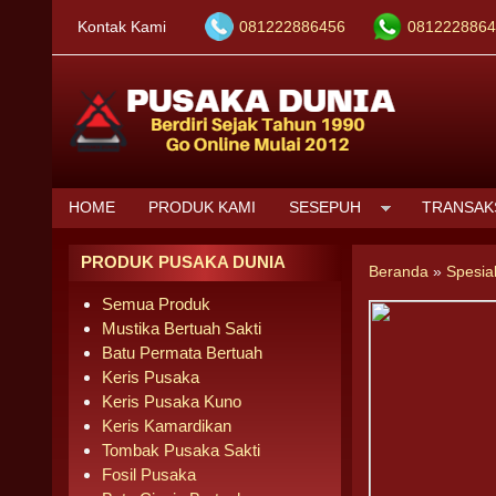
Kontak Kami
081222886456
0812228864
HOME
PRODUK KAMI
SESEPUH
TRANSAK
PRODUK PUSAKA DUNIA
Beranda
»
Spesia
Semua Produk
Mustika Bertuah Sakti
Batu Permata Bertuah
Keris Pusaka
Keris Pusaka Kuno
Keris Kamardikan
Tombak Pusaka Sakti
Fosil Pusaka