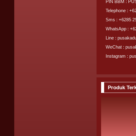
PIN BBM : P
Telephone : +6
Sms : +6285 2
WhatsApp : +6
Line : pusakad
WeChat : pusa
Instagram : pu
Produk Terk