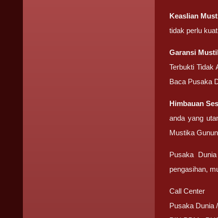
Keaslian
Must
tidak perlu ku
Garansi
Must
Terbukti Tidak
Baca Pusaka D
Himbauan Se
anda yang uta
Mustika Gunun
Pusaka Dunia 
pengasihan, mus
Call Center
Pusaka Dunia 