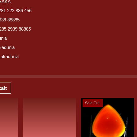
USAKA
281 222 886 456
939 88885
285 2939 88885
unia
kadunia
sakadunia
ait
Sold Out!