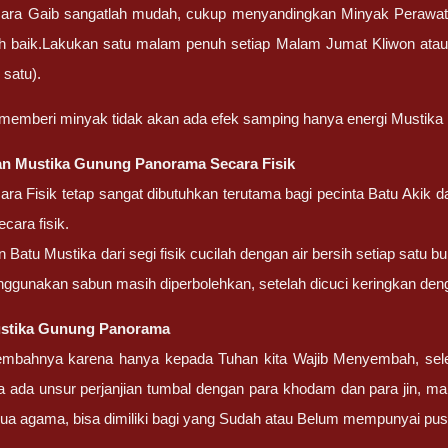
ara Gaib sangatlah mudah, cukup menyandingkan Minyak Perawa
bih baik.Lakukan satu malam penuh setiap Malam Jumat Kliwon atau
h satu).
 memberi minyak tidak akan ada efek samping hanya energi Mustika
an Mustika Gunung Panorama Secara Fisik
ra Fisik tetap sangat dibutuhkan terutama bagi pecinta Batu Akik
cara fisik.
Batu Mustika dari segi fisik cucilah dengan air bersih setiap satu bu
nggunakan sabun masih diperbolehkan, setelah dicuci keringkan deng
stika Gunung Panorama
embahnya karena hanya kepada Tuhan kita Wajib Menyembah, sel
a ada unsur perjanjian tumbal dengan para khodam dan para jin, ma
ua agama, bisa dimiliki bagi yang Sudah atau Belum mempunyai pu