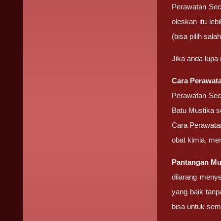
Perawatan Sec
oleskan itu le
(bisa pilih sala
Jika anda lupa
Cara Perawat
Perawatan Seca
Batu Mustika se
Cara Perawatan 
obat kimia, me
Pantangan Mu
dilarang meny
yang baik tanp
bisa untuk sem