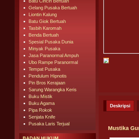
Batu Cincin Bertuah
Gelang Pusaka Bertuah
Liontin Kalung
Batu Giok Bertuah
Tasbih Karomah
Benda Bertuah
Spesial Pusaka Dunia
Minyak Pusaka
Jasa Paranormal Ampuh
Ubo Rampe Paranormal
Tempat Pusaka
Pendulum Hipnotis
Pin Bros Kerajaan
Sarung Warangka Keris
Buku Mistik
Buku Agama
Deskripsi
Pipa Rokok
Senjata Knife
Pusaka Laris Terjual
Mustika G
BADAN HUKUM