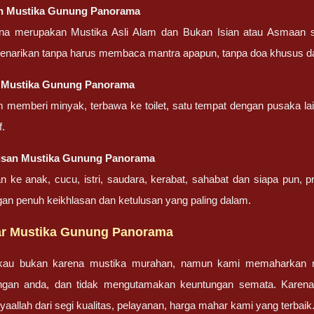
an
Mustika Gunung Panorama
ena merupakan Mustika Asli Alam dan Bukan Isian atau Asmaan 
penarikan tanpa harus membaca mantra apapun, tanpa doa khusus d
g
Mustika Gunung Panorama
m memberi minyak, terbawa ke toilet, satu tempat dengan pusaka la
f.
isan
Mustika Gunung Panorama
an ke anak, cucu, istri, saudara, kerabat, sahabat dan siapa pun,
gan penuh keikhlasan dan ketulusan yang paling dalam.
r Mustika Gunung Panorama
gkau bukan karena mustika murahan, namun kami memaharkan mu
engan anda, dan tidak mengutamakan keuntungan semata. Karen
nsyaallah dari segi kualitas, pelayanan, harga mahar kami yang terbaik