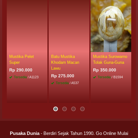
Mustika Pelet
Batu Mustika
Mustika Surowarno
A
Super
Khodam Macan
Tolak Guna-Guna
T
Lawu
S
Rp 290.000
Rp 350.000
Rp 275.000
R
Tersedia
/ A1123
Tersedia
/ B1594
Tersedia
/ A537
Pusaka Dunia
- Berdiri Sejak Tahun 1990. Go Online Mulai