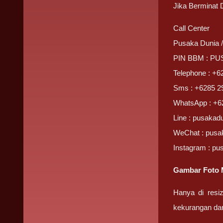
Jika Berminat
Call Center
Pusaka Dunia 
PIN BBM : P
Telephone : +6
Sms : +6285 2
WhatsApp : +6
Line : pusakad
WeChat : pusa
Instagram : pu
Gambar Foto 
Hanya di resi
kekurangan da