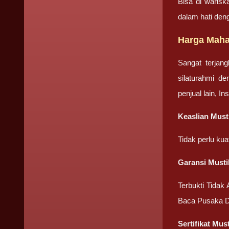
Bisa di warisk
dalam hati den
Harga Maha
Sangat terjan
silaturahmi d
penjual lain, I
Keaslian Mus
Tidak perlu ku
Garansi Must
Terbukti Tidak
Baca Pusaka D
Sertifikat Mu