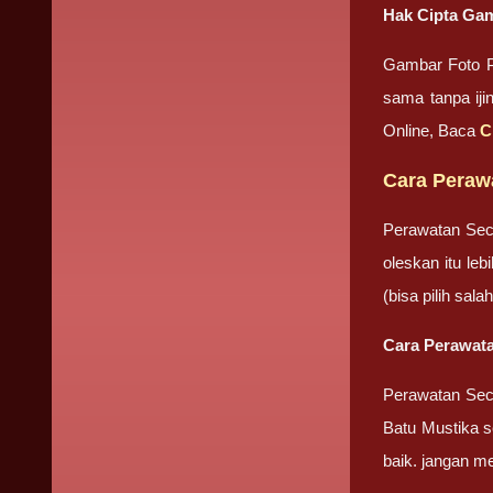
Hak Cipta Gam
Gambar Foto P
sama tanpa iji
Online, Baca
C
Cara Peraw
Perawatan Sec
oleskan itu le
(bisa pilih sa
Cara Perawata
Perawatan Seca
Batu Mustika se
baik. jangan m