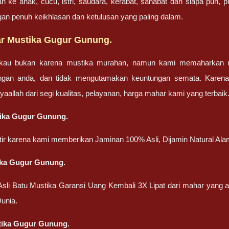
an ke anak, cucu, istri, saudara, kerabat, sahabat dan siapa pun,
gan penuh keikhlasan dan ketulusan yang paling dalam.
r Mustika Gugur Gunung.
gkau bukan karena mustika murahan, namun kami memaharkan mu
engan anda, dan tidak mengutamakan keuntungan semata. Karen
nsyaallah dari segi kualitas, pelayanan, harga mahar kami yang terbaik
tika Gugur Gunung.
atir karena kami memberikan Jaminan 100% Asli, Dijamin Natural Ala
ika Gugur Gunung.
 Asli Batu Mustika Garansi Uang Kembali 3X Lipat dari mahar yang
unia.
stika Gugur Gunung.