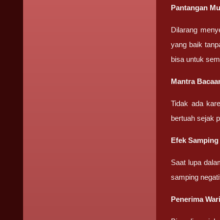
Pantangan Mu
Dilarang meny
yang baik tanp
bisa untuk sem
Mantra Bacaa
Tidak ada kar
bertuah sejak 
Efek Samping
Saat lupa dala
samping negati
Penerima War