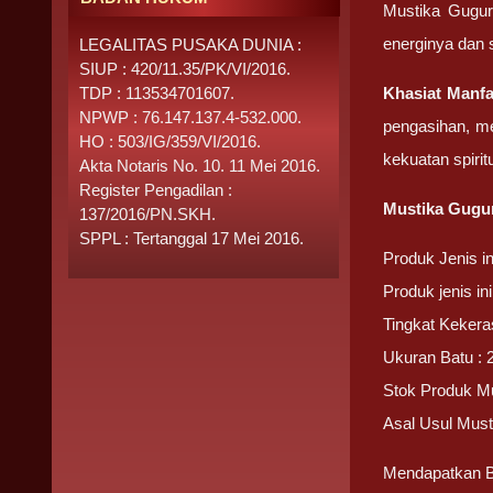
Mustika Gugur
energinya dan 
LEGALITAS PUSAKA DUNIA :
SIUP : 420/11.35/PK/VI/2016.
TDP : 113534701607.
Khasiat Manf
NPWP : 76.147.137.4-532.000.
pengasihan, m
HO : 503/IG/359/VI/2016.
kekuatan spiritu
Akta Notaris No. 10. 11 Mei 2016.
Register Pengadilan :
Mustika Gugu
137/2016/PN.SKH.
SPPL : Tertanggal 17 Mei 2016.
Produk Jenis i
Produk jenis i
Tingkat Kekera
Ukuran Batu : 2
Stok Produk M
Asal Usul Mus
Mendapatkan 