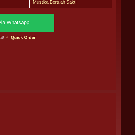
Mustika Bertuah Sakti
via Whatsapp
at!
Quick Order