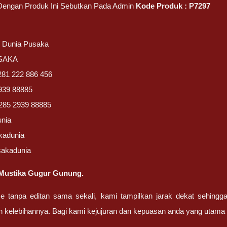
 Dengan Produk Ini Sebutkan Pada Admin
Kode Produk : P7297
/ Dunia Pusaka
USAKA
281 222 886 456
939 88885
285 2939 88885
unia
kadunia
sakadunia
Mustika Gugur Gunung.
ze tanpa editan sama sekali, kami tampilkan jarak dekat sehing
n kelebihannya. Bagi kami kejujuran dan kepuasan anda yang uta