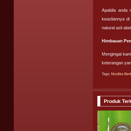
Apabila anda 
keasliannya di
natural asli ala
Himbauan Pem
Mengingat kami
keterangan ya
Tags:
Mustika Be
Produk Terk