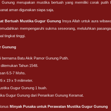
 Gunung merupakan mustika bertuah yang memiliki corak putih b
sanat aman digunakan siapa saja.
aat Bertuah Mustika Gugur Gunung
Insya Allah untuk aura wibaw
emudahkan mempengaruhi sukma seseorang, meluluhkan pasangan a
al tingkat tinggi.
r Gunung
ni bernama Batu Akik Pamor Gunung Putih.
ni ditemukan Tahun 1548.
san 6.5-7 Mohs.
6 x 19 x 9 milimeter.
ustika Gugur Gunung 1 buah.
tika Gugur Gunung dari Penarikan Gunung Keramat.
Bonus
Minyak Pusaka untuk Perawatan Mustika Gugur Gunung