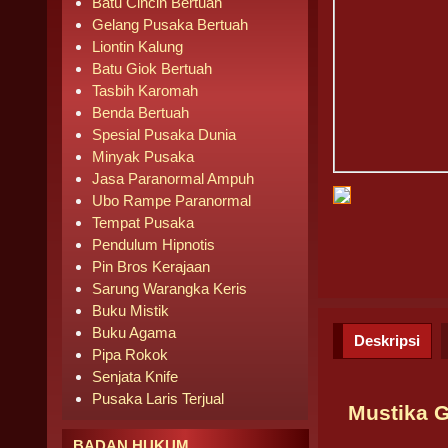
Batu Cincin Bertuah
Gelang Pusaka Bertuah
Liontin Kalung
Batu Giok Bertuah
Tasbih Karomah
Benda Bertuah
Spesial Pusaka Dunia
Minyak Pusaka
Jasa Paranormal Ampuh
Ubo Rampe Paranormal
Tempat Pusaka
Pendulum Hipnotis
Pin Bros Kerajaan
Sarung Warangka Keris
Buku Mistik
Buku Agama
Deskripsi
Pipa Rokok
Senjata Knife
Pusaka Laris Terjual
Mustika 
BADAN HUKUM