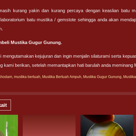
masih kurang yakin dan kurang percaya dengan keaslian batu m
 laboratorium batu mustika / gemstote sehingga anda akan mendapa
m.
beli Mustika Gugur Gunung.
 mengutamakan kejujuran dan ingin menjalin silaturami serta kepua
ng kami berikan, setelah memantapkan hati barulah anda meminang
rkhodam
,
mustika bertuah
,
Mustika Bertuah Ampuh
,
Mustika Gugur Gunung
,
Mustika
ait