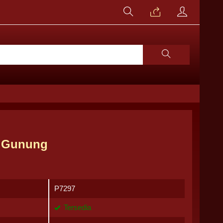
r Gunung
P7297
Tersedia