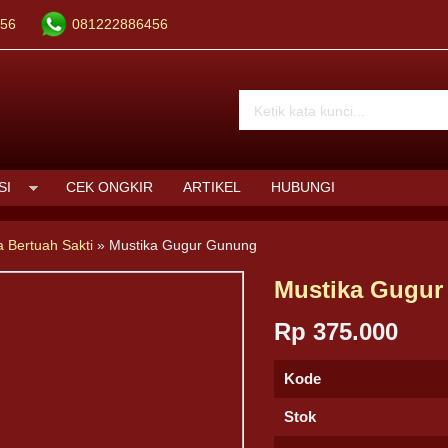
56
081222886456
SI
CEK ONGKIR
ARTIKEL
HUBUNGI
a Bertuah Sakti
»
Mustika Gugur Gunung
Mustika Gugu
Rp 375.000
Kode
Stok