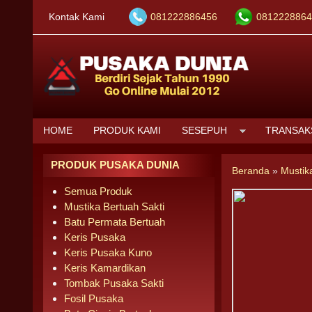
Kontak Kami
081222886456
0812228864
HOME
PRODUK KAMI
SESEPUH
TRANSAK
PRODUK PUSAKA DUNIA
Beranda
»
Mustik
Semua Produk
Mustika Bertuah Sakti
Batu Permata Bertuah
Keris Pusaka
Keris Pusaka Kuno
Keris Kamardikan
Tombak Pusaka Sakti
Fosil Pusaka