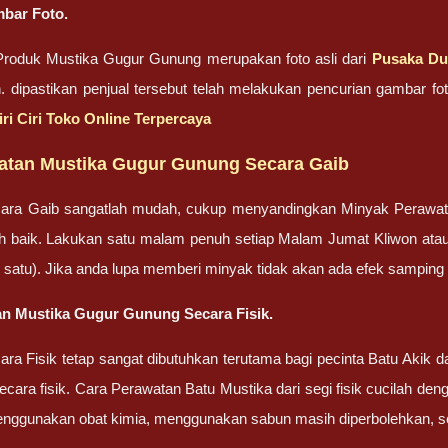
bar Foto.
roduk Mustika Gugur Gunung merupakan foto asli dari
Pusaka Du
n. dipastikan penjual tersebut telah melakukan pencurian gambar 
iri Ciri Toko Online Terpercaya
atan Mustika Gugur Gunung Secara Gaib
ara Gaib sangatlah mudah, cukup menyandingkan Minyak Perawa
bih baik. Lakukan satu malam penuh setiap Malam Jumat Kliwon ata
lah satu). Jika anda lupa memberi minyak tidak akan ada efek sampin
n Mustika Gugur Gunung Secara Fisik.
ra Fisik tetap sangat dibutuhkan terutama bagi pecinta Batu Akik
cara fisik. Cara Perawatan Batu Mustika dari segi fisik cucilah dengan
enggunakan obat kimia, menggunakan sabun masih diperbolehkan, set